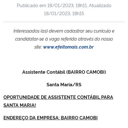
Publicado em
18/01/2023, 18h11
. Atualizado
Ministério da Cidadania
18/01/2023, 18h15
Ministério da Saúde
Interessados (as) devem cadastrar seu currículo e
Ministério de Minas e Energia
candidatar-se à vaga referida através do nosso
site:
www.efeitomais.com.br
Ministério da Ciência, Tecnologia, Inovações e Comunicações
Ministério do Meio Ambiente
Assistente Contábil (BAIRRO CAMOBI)
Ministério do Turismo
Santa Maria/RS
Ministério do Desenvolvimento Regional
OPORTUNIDADE DE ASSISTENTE CONTÁBIL PARA
SANTA MARIA!
Controladoria-Geral da União
ENDEREÇO DA EMPRESA: BAIRRO CAMOBI
Ministério da Mulher, da Família e dos Direitos Humanos