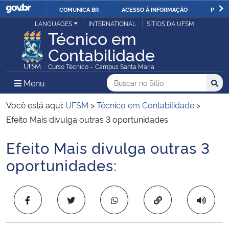
COMUNICA BR
ACESSO À INFORMAÇÃO
PARTI
Casa Civil
LANGUAGES
INTERNATIONAL
SÍTIOS DA UFSM
IR
Técnico em
PARA
Contabilidade
Ministério da Justiça e Segurança Pública
O
Curso Técnico – Campus Santa Maria
CONTEÚDO
Ministério da Defesa
Buscar no no Sítio
Busca
Busca:
Menu Principal do Sítio
Menu
Busc
Ministério das Relações Exteriores
Você está aqui:
UFSM
>
Técnico em Contabilidade
>
Efeito Mais divulga outras 3 oportunidades:
Ministério da Economia
Efeito Mais divulga outras 3
Início do conteúdo
Ministério da Infraestrutura
oportunidades:
Ministério da Agricultura, Pecuária e Abastecimento
Copiar para área 
Ministério da Educação