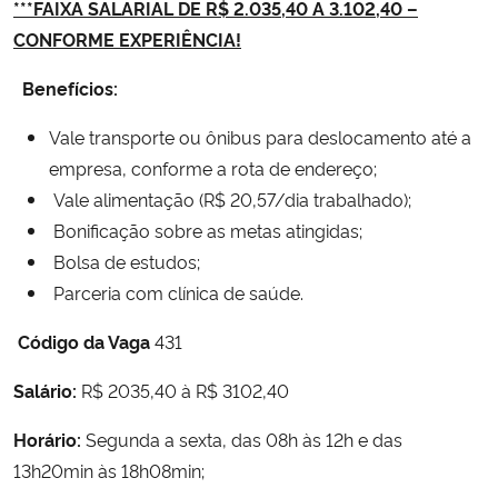
***FAIXA SALARIAL DE R$ 2.035,40 A 3.102,40 –
CONFORME EXPERIÊNCIA!
Secretaria-Geral
Benefícios:
Secretaria de Governo
Vale transporte ou ônibus para deslocamento até a
empresa, conforme a rota de endereço;
Gabinete de Segurança Institucional
Vale alimentação (R$ 20,57/dia trabalhado);
Bonificação sobre as metas atingidas;
Advocacia-Geral da União
Bolsa de estudos;
Banco Central do Brasil
Parceria com clínica de saúde.
Código da Vaga
431
Planalto
Salário:
R$ 2035,40 à R$ 3102,40
Horário:
Segunda a sexta, das 08h às 12h e das
13h20min às 18h08min;