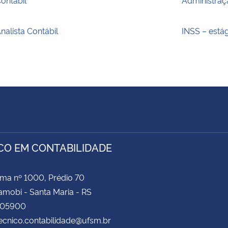
nalista Contábil
INSS – está
CO EM CONTABILIDADE
ima nº 1000, Prédio 70
amobi - Santa Maria - RS
105900
tecnico.contabilidade@ufsm.br