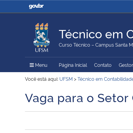
Casa Civil
Ministério da Justiça e
Segurança Pública
Técnico em C
Ministério da Agricultura,
Ministério da Educação
Curso Técnico – Campus Santa M
Pecuária e Abastecimento
Menu Principal do Sítio
Menu
Página Inicial
Contato
Gestor
Ministério do Meio Ambiente
Ministério do Turismo
Você está aqui:
UFSM
>
Técnico em Contabilidad
Vaga para o Setor 
Início do conteúdo
Secretaria de Governo
Gabinete de Segurança
Institucional