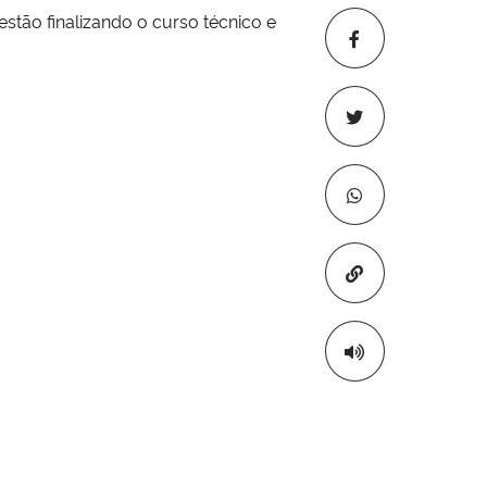
stão finalizando o curso técnico e
Copiar para áre