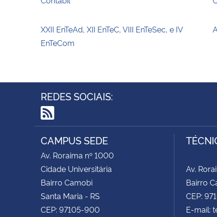
XXII EnTeAd, XII EnTeC, VIII EnTeSec, e IV
A
EnTeCom
REDES SOCIAIS:
RSS
CAMPUS SEDE
TÉCNI
Av. Roraima nº 1000
Cidade Universitária
Av. Rora
Bairro Camobi
Bairro C
Santa Maria - RS
CEP: 97
CEP: 97105-900
E-mail: 