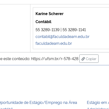
Karine Scherer
Contábil
55 3289-1139 | 55 3289-1141
contabil@faculdadeam.edu.br
faculdadeam.edu.br
e este conteúdo:
https://ufsm.br/r-578-428
Copiar
para área de
portunidade de Estágio/Emprego na Área
Estágio em 
ontábil
Administra