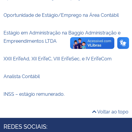
Secretaria-Geral
Oportunidade de Estágio/Emprego na Área Contábil
Secretaria de Governo
Estágio em Administração na Baggio Administração e
Empreendimentos LTDA
Gabinete de Segurança Institucional
XXII EnTeAd, XII EnTeC, VIII EnTeSec, e IV EnTeCom
Advocacia-Geral da União
Analista Contábil
Banco Central do Brasil
Planalto
INSS – estágio remunerado.
Voltar ao topo
REDES SOCIAIS: