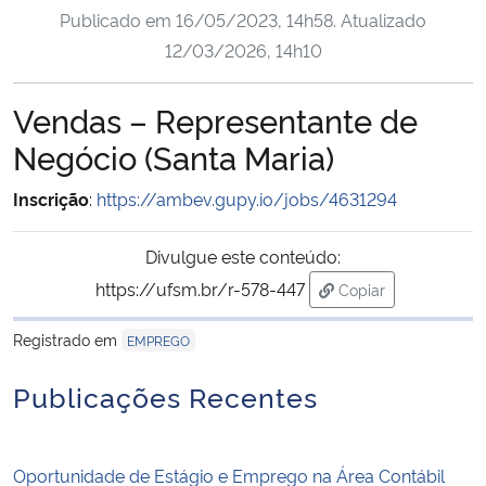
Publicado em
16/05/2023, 14h58
. Atualizado
Ministério da Cidadania
12/03/2026, 14h10
Ministério da Saúde
Vendas – Representante de
Ministério de Minas e Energia
Negócio (Santa Maria)
Ministério da Ciência, Tecnologia, Inovações e Comunicações
Inscrição
:
https://ambev.gupy.io/jobs/4631294
Ministério do Meio Ambiente
Divulgue este conteúdo:
https://ufsm.br/r-578-447
Copiar
Ministério do Turismo
para área de trans
Registrado em
EMPREGO
Ministério do Desenvolvimento Regional
Publicações Recentes
Controladoria-Geral da União
Oportunidade de Estágio e Emprego na Área Contábil
Ministério da Mulher, da Família e dos Direitos Humanos