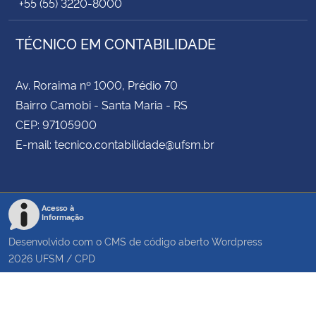
+55 (55) 3220-8000
TÉCNICO EM CONTABILIDADE
Av. Roraima nº 1000, Prédio 70
Bairro Camobi - Santa Maria - RS
CEP: 97105900
E-mail: tecnico.contabilidade@ufsm.br
Acesso à
Informação
Desenvolvido com o CMS de código aberto
Wordpress
2026
UFSM
/
CPD