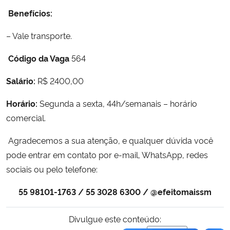
Benefícios:
Secretaria-Geral
– Vale transporte.
Secretaria de Governo
Código da Vaga
564
Gabinete de Segurança Institucional
Salário:
R$ 2400,00
Horário:
Segunda a sexta, 44h/semanais – horário
Advocacia-Geral da União
comercial.
Banco Central do Brasil
Agradecemos a sua atenção, e qualquer dúvida você
pode entrar em contato por e-mail, WhatsApp, redes
Planalto
sociais ou pelo telefone:
55 98101-1763 / 55 3028 6300 / @efeitomaissm
Divulgue este conteúdo: