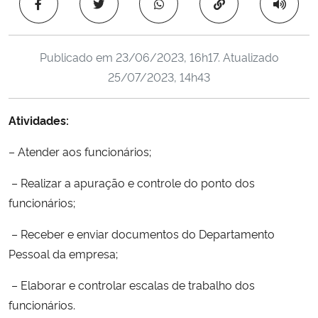
Copiar para área 
Ministério da Cidadania
Ministério da Saúde
Publicado em
23/06/2023, 16h17
. Atualizado
25/07/2023, 14h43
Ministério de Minas e Energia
Atividades:
Ministério da Ciência, Tecnologia, Inovações e Comunicações
– Atender aos funcionários;
Ministério do Meio Ambiente
– Realizar a apuração e controle do ponto dos
Ministério do Turismo
funcionários;
– Receber e enviar documentos do Departamento
Ministério do Desenvolvimento Regional
Pessoal da empresa;
Controladoria-Geral da União
– Elaborar e controlar escalas de trabalho dos
funcionários.
Ministério da Mulher, da Família e dos Direitos Humanos