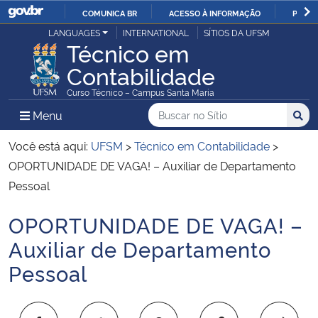
COMUNICA BR
ACESSO À INFORMAÇÃO
PARTI
Casa Civil
LANGUAGES
INTERNATIONAL
SÍTIOS DA UFSM
IR
Técnico em
PARA
Contabilidade
Ministério da Justiça e Segurança Pública
O
Curso Técnico – Campus Santa Maria
CONTEÚDO
Ministério da Defesa
Buscar no no Sítio
Busca
Busca:
Menu Principal do Sítio
Menu
Busc
Ministério das Relações Exteriores
Você está aqui:
UFSM
>
Técnico em Contabilidade
>
OPORTUNIDADE DE VAGA! – Auxiliar de Departamento
Ministério da Economia
Pessoal
OPORTUNIDADE DE VAGA! –
Ministério da Infraestrutura
Início do conteúdo
Auxiliar de Departamento
Ministério da Agricultura, Pecuária e Abastecimento
Pessoal
Ministério da Educação