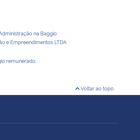
Administração na Baggio
ção e Empreendimentos LTDA
gio remunerado.
Voltar ao topo