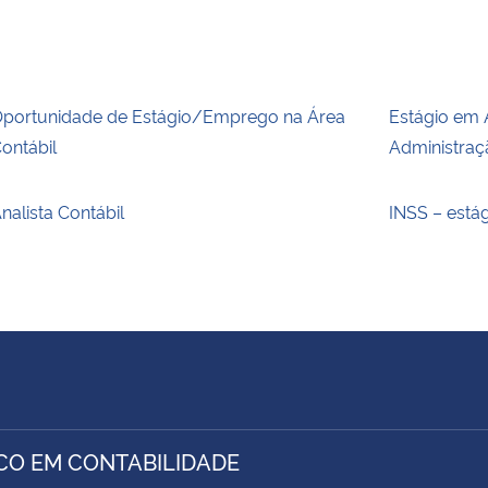
portunidade de Estágio/Emprego na Área
Estágio em 
ontábil
Administra
nalista Contábil
INSS – está
CO EM CONTABILIDADE