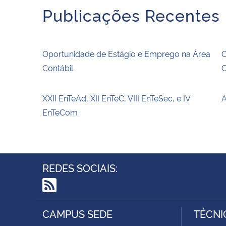
Publicações Recentes
Oportunidade de Estágio e Emprego na Área
O
Contábil
C
XXII EnTeAd, XII EnTeC, VIII EnTeSec, e IV
A
EnTeCom
REDES SOCIAIS:
RSS
CAMPUS SEDE
TÉCNI