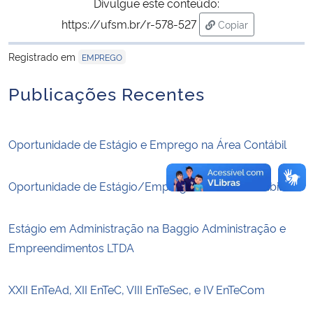
Divulgue este conteúdo:
https://ufsm.br/r-578-527
Copiar
Secretaria-Geral
para área de trans
Registrado em
EMPREGO
Secretaria de Governo
Publicações Recentes
Gabinete de Segurança Institucional
Oportunidade de Estágio e Emprego na Área Contábil
Advocacia-Geral da União
Banco Central do Brasil
Oportunidade de Estágio/Emprego na Área Contábil
Planalto
Estágio em Administração na Baggio Administração e
Empreendimentos LTDA
XXII EnTeAd, XII EnTeC, VIII EnTeSec, e IV EnTeCom