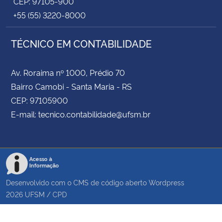
CEP: 97105-900
+55 (55) 3220-8000
TÉCNICO EM CONTABILIDADE
Av. Roraima nº 1000, Prédio 70
Bairro Camobi - Santa Maria - RS
CEP: 97105900
E-mail: tecnico.contabilidade@ufsm.br
Acesso à
Informação
Desenvolvido com o CMS de código aberto
Wordpress
2026
UFSM
/
CPD