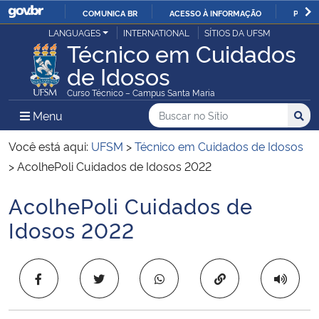
COMUNICA BR
ACESSO À INFORMAÇÃO
PARTI
Casa Civil
LANGUAGES
INTERNATIONAL
SÍTIOS DA UFSM
IR
Técnico em Cuidados
PARA
de Idosos
Ministério da Justiça e Segurança Pública
O
Curso Técnico – Campus Santa Maria
CONTEÚDO
Ministério da Defesa
Buscar no no Sítio
Busca
Busca:
Menu Principal do Sítio
Menu
Busc
Ministério das Relações Exteriores
Você está aqui:
UFSM
>
Técnico em Cuidados de Idosos
>
AcolhePoli Cuidados de Idosos 2022
Ministério da Economia
AcolhePoli Cuidados de
Início do conteúdo
Ministério da Infraestrutura
Idosos 2022
Ministério da Agricultura, Pecuária e Abastecimento
Copiar para área 
Ministério da Educação