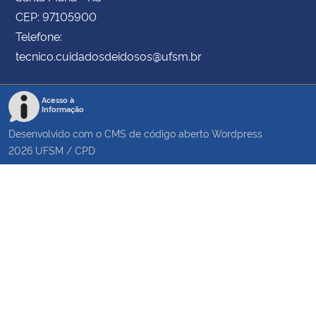
CEP: 97105900
Telefone:
tecnico.cuidadosdeidosos@ufsm.br
Acesso à
Informação
Desenvolvido com o CMS de código aberto
Wordpress
2026
UFSM
/
CPD