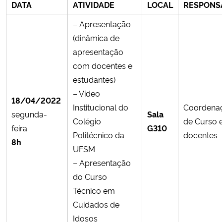
DATA
ATIVIDADE
LOCAL
RESPONS
– Apresentação
Secretaria-Geral
(dinâmica de
Secretaria de Governo
apresentação
com docentes e
Gabinete de Segurança Institucional
estudantes)
– Vídeo
18/04/2022
Advocacia-Geral da União
Institucional do
Coordena
segunda-
Sala
Colégio
de Curso 
feira
G310
Banco Central do Brasil
Politécnico da
docentes
8h
UFSM
Planalto
– Apresentação
do Curso
Técnico em
Cuidados de
Idosos