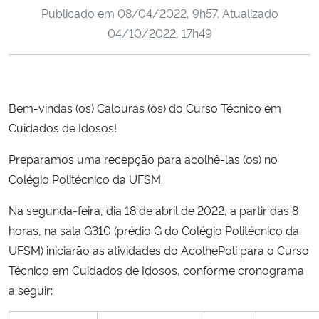
Publicado em
08/04/2022, 9h57
. Atualizado
Ministério da Cidadania
04/10/2022, 17h49
Ministério da Saúde
Ministério de Minas e Energia
Bem-vindas (os) Calouras (os) do Curso Técnico em
Ministério da Ciência, Tecnologia, Inovações e Comunicações
Cuidados de Idosos!
Preparamos uma recepção para acolhê-las (os) no
Ministério do Meio Ambiente
Colégio Politécnico da UFSM.
Ministério do Turismo
Na segunda-feira, dia 18 de abril de 2022, a partir das 8
horas, na sala G310 (prédio G do Colégio Politécnico da
Ministério do Desenvolvimento Regional
UFSM) iniciarão as atividades do AcolhePoli para o Curso
Técnico em Cuidados de Idosos, conforme cronograma
Controladoria-Geral da União
a seguir:
Ministério da Mulher, da Família e dos Direitos Humanos