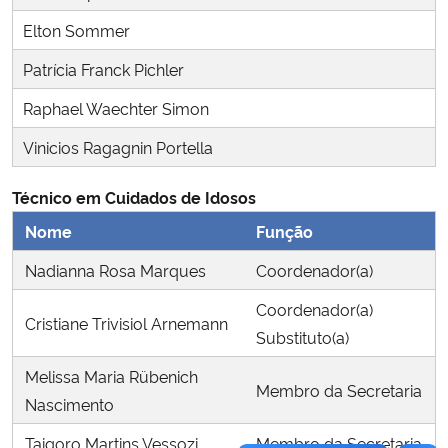
Ministério da Cidadania
Elton Sommer
Patrícia Franck Pichler
Ministério da Saúde
Raphael Waechter Simon
Ministério de Minas e Energia
Vinicios Ragagnin Portella
Ministério da Ciência, Tecnologia, Inovações e Comunicações
Técnico em Cuidados de Idosos
Nome
Função
Ministério do Meio Ambiente
Nadianna Rosa Marques
Coordenador(a)
Ministério do Turismo
Coordenador(a)
Cristiane Trivisiol Arnemann
Substituto(a)
Ministério do Desenvolvimento Regional
Melissa Maria Rübenich
Membro da Secretaria
Controladoria-Geral da União
Nascimento
Taigoro Martins Vessozi
Membro da Secretaria
Ministério da Mulher, da Família e dos Direitos Humanos