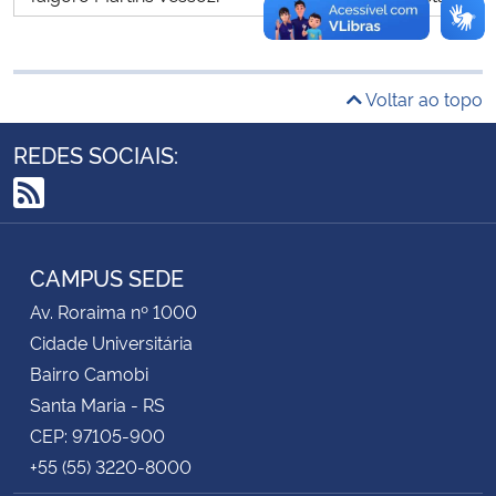
Secretaria-Geral
Voltar ao topo
Secretaria de Governo
REDES SOCIAIS:
Gabinete de Segurança Institucional
RSS
Advocacia-Geral da União
CAMPUS SEDE
Banco Central do Brasil
Av. Roraima nº 1000
Cidade Universitária
Planalto
Bairro Camobi
Santa Maria - RS
CEP: 97105-900
+55 (55) 3220-8000