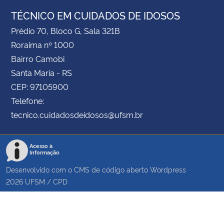
TÉCNICO EM CUIDADOS DE IDOSOS
Prédio 70, Bloco G, Sala 321B
Roraima nº 1000
Bairro Camobi
Santa Maria - RS
CEP: 97105900
Telefone:
tecnico.cuidadosdeidosos@ufsm.br
Acesso à
Informação
Desenvolvido com o CMS de código aberto
Wordpress
2026
UFSM
/
CPD