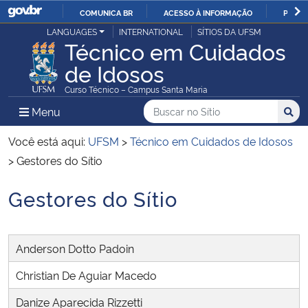
COMUNICA BR
ACESSO À INFORMAÇÃO
PARTI
Casa Civil
LANGUAGES
INTERNATIONAL
SÍTIOS DA UFSM
IR
Técnico em Cuidados
PARA
de Idosos
Ministério da Justiça e Segurança Pública
O
Curso Técnico – Campus Santa Maria
CONTEÚDO
Ministério da Defesa
Buscar no no Sítio
Busca
Busca:
Menu Principal do Sítio
Menu
Busc
Ministério das Relações Exteriores
Você está aqui:
UFSM
>
Técnico em Cuidados de Idosos
>
Gestores do Sítio
Ministério da Economia
Gestores do Sítio
Início do conteúdo
Ministério da Infraestrutura
Anderson Dotto Padoin
Ministério da Agricultura, Pecuária e Abastecimento
Christian De Aguiar Macedo
Ministério da Educação
Danize Aparecida Rizzetti