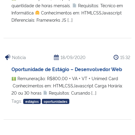
quantidade de horas mensais.
Requisitos: Técnico em
Informática
Conhecimentos em: HTMLCSSJavascript
Secretaria-Geral
Diferenciais: Frameworks JS [...]
Secretaria de Governo
Gabinete de Segurança Institucional
Notícia
18/09/2020
15:32
Advocacia-Geral da União
Oportunidade de Estágio – Desenvolvedor Web
Banco Central do Brasil
Remuneração: R$800,00 + VA + VT + Unimed Card
Conhecimentos em: HTMLCSSJavascript Carga Horária:
20 ou 30 horas
Requisitos: Cursando [...]
Planalto
Tags:
estágios
oportunidades