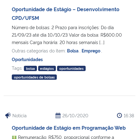
Ministério da Cidadania
Oportunidade de Estágio – Desenvolvimento
CPD/UFSM
Ministério da Saúde
Número de bolsas: 2 Prazo para inscrições: Do dia
21/09/23 até dia 10/10/23 Valor da bolsa: R$600,00
Ministério de Minas e Energia
mensais Carga horária: 20 horas semanais [...]
Outras categorias do item:
Bolsa
,
Emprego
,
Ministério da Ciência, Tecnologia, Inovações e Comunicações
Oportunidades
Tags:
bolsa
estágios
oportunidades
Ministério do Meio Ambiente
oportunidades de bolsas
Ministério do Turismo
Ministério do Desenvolvimento Regional
Notícia
26/10/2020
16:38
Controladoria-Geral da União
Oportunidade de Estágio em Programação Web
Remuneração: R$750, proporcional conforme a
Ministério da Mulher, da Família e dos Direitos Humanos