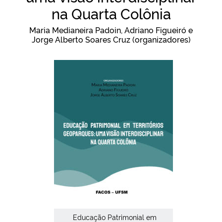
na Quarta Colônia
Ministério da Cidadania
Maria Medianeira Padoin, Adriano Figueiró e
Ministério da Saúde
Jorge Alberto Soares Cruz (organizadores)
Ministério de Minas e Energia
Ministério da Ciência, Tecnologia, Inovações e Comunicações
Ministério do Meio Ambiente
Ministério do Turismo
Ministério do Desenvolvimento Regional
Controladoria-Geral da União
Educação Patrimonial em
Ministério da Mulher, da Família e dos Direitos Humanos