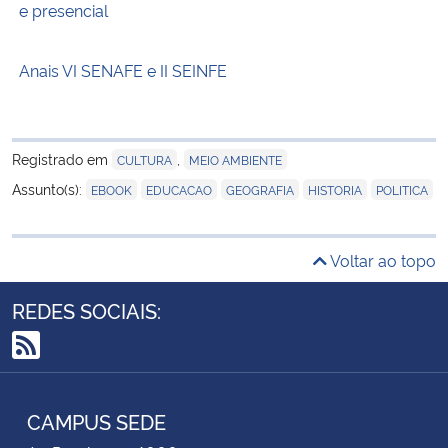
e presencial
Anais VI SENAFE e II SEINFE
Registrado em
,
CULTURA
MEIO AMBIENTE
,
,
,
,
Assunto(s):
EBOOK
EDUCACAO
GEOGRAFIA
HISTORIA
POLITICA
Voltar ao topo
REDES SOCIAIS:
RSS
CAMPUS SEDE