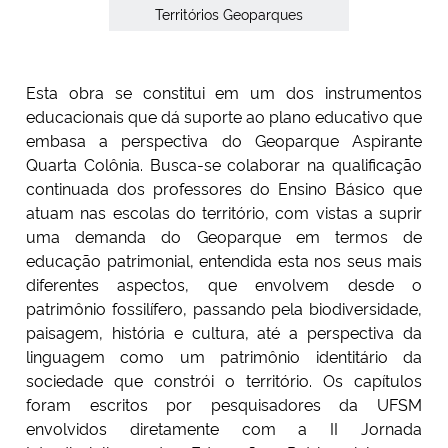
Territórios Geoparques
Secretaria-Geral
Esta obra se constitui em um dos instrumentos
Secretaria de Governo
educacionais que dá suporte ao plano educativo que
embasa a perspectiva do Geoparque Aspirante
Gabinete de Segurança Institucional
Quarta Colônia. Busca-se colaborar na qualificação
continuada dos professores do Ensino Básico que
Advocacia-Geral da União
atuam nas escolas do território, com vistas a suprir
uma demanda do Geoparque em termos de
educação patrimonial, entendida esta nos seus mais
Banco Central do Brasil
diferentes aspectos, que envolvem desde o
patrimônio fossilífero, passando pela biodiversidade,
Planalto
paisagem, história e cultura, até a perspectiva da
linguagem como um patrimônio identitário da
sociedade que constrói o território. Os capítulos
foram escritos por pesquisadores da UFSM
envolvidos diretamente com a II Jornada