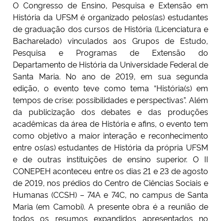
O Congresso de Ensino, Pesquisa e Extensão em
História da UFSM é organizado pelos(as) estudantes
Secretaria-Geral
de graduação dos cursos de História (Licenciatura e
Bacharelado) vinculados aos Grupos de Estudo,
Secretaria de Governo
Pesquisa e Programas de Extensão do
Departamento de História da Universidade Federal de
Santa Maria. No ano de 2019, em sua segunda
Gabinete de Segurança Institucional
edição, o evento teve como tema “História(s) em
tempos de crise: possibilidades e perspectivas”. Além
Advocacia-Geral da União
da publicização dos debates e das produções
acadêmicas da área de História e afins, o evento tem
Banco Central do Brasil
como objetivo a maior interação e reconhecimento
entre os(as) estudantes de História da própria UFSM
Planalto
e de outras instituições de ensino superior. O II
CONEPEH aconteceu entre os dias 21 e 23 de agosto
de 2019, nos prédios do Centro de Ciências Sociais e
Humanas (CCSH) – 74A e 74C, no campus de Santa
Maria (em Camobi). A presente obra é a reunião de
todos os resumos expandidos apresentados no