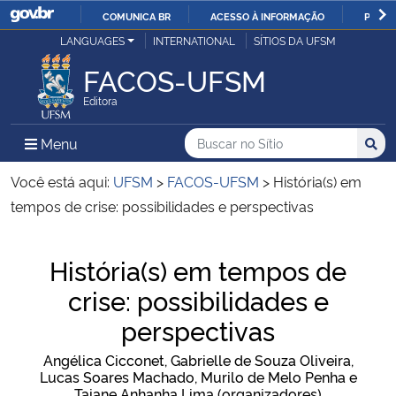
COMUNICA BR
ACESSO À INFORMAÇÃO
PARTI
Casa Civil
LANGUAGES
INTERNATIONAL
SÍTIOS DA UFSM
IR
PARA
FACOS-UFSM
Ministério da Justiça e Segurança Pública
O
Editora
CONTEÚDO
Ministério da Defesa
Buscar no no Sítio
Busca
Busca:
Menu Principal do Sítio
Menu
Busc
Ministério das Relações Exteriores
Você está aqui:
UFSM
>
FACOS-UFSM
>
História(s) em
tempos de crise: possibilidades e perspectivas
Ministério da Economia
Início do conteúdo
História(s) em tempos de
Ministério da Infraestrutura
crise: possibilidades e
Ministério da Agricultura, Pecuária e Abastecimento
perspectivas
Angélica Cicconet, Gabrielle de Souza Oliveira,
Ministério da Educação
Lucas Soares Machado, Murilo de Melo Penha e
Taiane Anhanha Lima (organizadores)