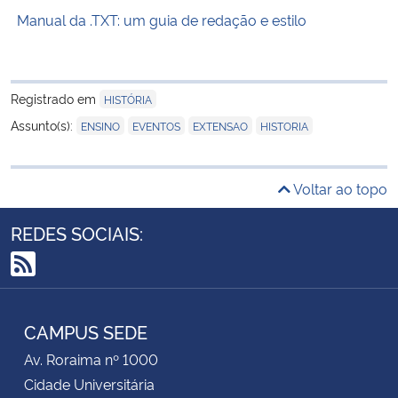
Manual da .TXT: um guia de redação e estilo
Registrado em
HISTÓRIA
,
,
,
Assunto(s):
ENSINO
EVENTOS
EXTENSAO
HISTORIA
Voltar ao topo
REDES SOCIAIS:
RSS
CAMPUS SEDE
Av. Roraima nº 1000
Cidade Universitária