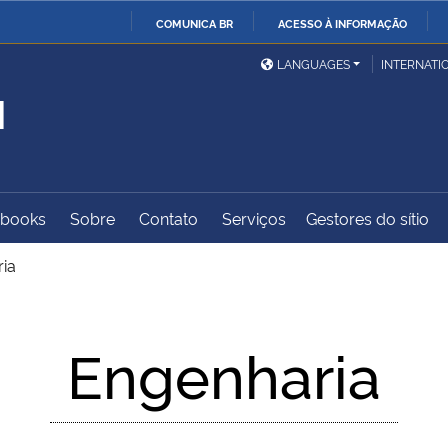
COMUNICA BR
ACESSO À INFORMAÇÃO
Ministério da Defesa
Ministério das Relações
Mini
IR
LANGUAGES
INTERNATI
Exteriores
PARA
M
O
Ministério da Cidadania
Ministério da Saúde
Mini
CONTEÚDO
-books
Sobre
Contato
Serviços
Gestores do sítio
Ministério do
Controladoria-Geral da
Mini
Desenvolvimento Regional
União
Famí
ia
Hum
Advocacia-Geral da União
Banco Central do Brasil
Plan
Engenharia