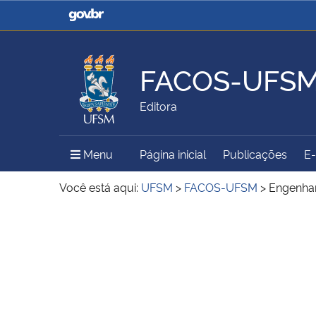
Casa Civil
Ministério da Justiça e
Segurança Pública
FACOS-UFS
Ministério da Agricultura,
Ministério da Educação
Editora
Pecuária e Abastecimento
Menu Principal do Sítio
Menu
Página inicial
Publicações
E
Ministério do Meio Ambiente
Ministério do Turismo
Você está aqui:
UFSM
>
FACOS-UFSM
>
Engenhar
Início do conteúdo
Secretaria de Governo
Gabinete de Segurança
Institucional