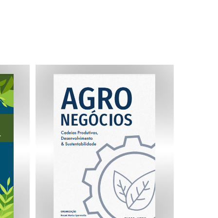
ntal
AGRONEGÓCIOS: Cadeias Produtivas, Desenvolvime