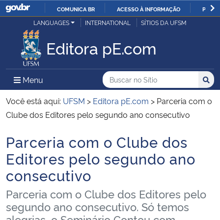
COMUNICA BR
ACESSO À INFORMAÇÃO
PARTI
Casa Civil
LANGUAGES
INTERNATIONAL
SÍTIOS DA UFSM
IR
PARA
Editora pE.com
Ministério da Justiça e Segurança Pública
O
CONTEÚDO
Ministério da Defesa
Buscar no no Sítio
Busca
Busca:
Menu Principal do Sítio
Menu
Busc
Ministério das Relações Exteriores
Você está aqui:
UFSM
>
Editora pE.com
>
Parceria com o
Clube dos Editores pelo segundo ano consecutivo
Ministério da Economia
Parceria com o Clube dos
Início do conteúdo
Ministério da Infraestrutura
Editores pelo segundo ano
consecutivo
Ministério da Agricultura, Pecuária e Abastecimento
Parceria com o Clube dos Editores pelo
Ministério da Educação
segundo ano consecutivo. Só temos
alegrias, o Seminário Contou com