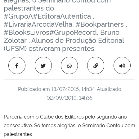
Ministério da Cidadania
palestrantes do
‪#‎GrupoA‬‪#‎EditoraAutentica‬ ,
‪#‎LivrariaArcodaVelha‬, ‪#‎Bookpartners‬ ,
Ministério da Saúde
‪#‎BlooksLivros‬‪#‎GrupoRecord‬, Bruno
Zolotar . Alunos de Produção Editorial
Ministério de Minas e Energia
(UFSM) estiveram presentes.
Ministério da Ciência, Tecnologia, Inovações e Comunicações
Copiar para área 
Ministério do Meio Ambiente
Ministério do Turismo
Publicado em
13/07/2015, 14h34
. Atualizado
02/09/2019, 14h35
Ministério do Desenvolvimento Regional
Parceria com o
Clube dos Editores
pelo segundo ano
Controladoria-Geral da União
consecutivo. Só temos alegrias, o Seminário Contou com
palestrantes
Ministério da Mulher, da Família e dos Direitos Humanos