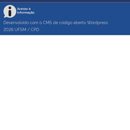
Acesso à
Informação
Desenvolvido com o CMS de código aberto
Wordpress
2026
UFSM
/
CPD