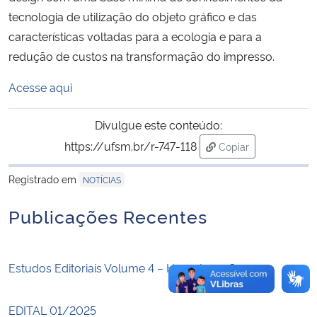
tecnologia de utilização do objeto gráfico e das
Secretaria-Geral
características voltadas para a ecologia e para a
redução de custos na transformação do impresso.
Secretaria de Governo
Acesse aqui
Gabinete de Segurança Institucional
Divulgue este conteúdo:
https://ufsm.br/r-747-118
Advocacia-Geral da União
Copiar
para área de transf
Registrado em
NOTÍCIAS
Banco Central do Brasil
Publicações Recentes
Planalto
Estudos Editoriais Volume 4 – Homologação
EDITAL 01/2025