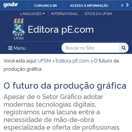
COMUNICA BR
ACESSO À INFORMAÇÃO
PARTI
Casa Civil
LANGUAGES
INTERNATIONAL
SÍTIOS DA UFSM
IR
PARA
Editora pE.com
Ministério da Justiça e Segurança Pública
O
CONTEÚDO
Ministério da Defesa
Buscar no no Sítio
Busca
Busca:
Menu Principal do Sítio
Menu
Busc
Ministério das Relações Exteriores
Você está aqui:
UFSM
>
Editora pE.com
>
O futuro da
produção gráfica
Ministério da Economia
O futuro da produção gráfica
Início do conteúdo
Ministério da Infraestrutura
Apesar de o Setor Gráfico adotar
modernas tecnologias digitais,
Ministério da Agricultura, Pecuária e Abastecimento
registramos uma lacuna entre a
necessidade de mão-de-obra
Ministério da Educação
especializada e oferta de profissionais