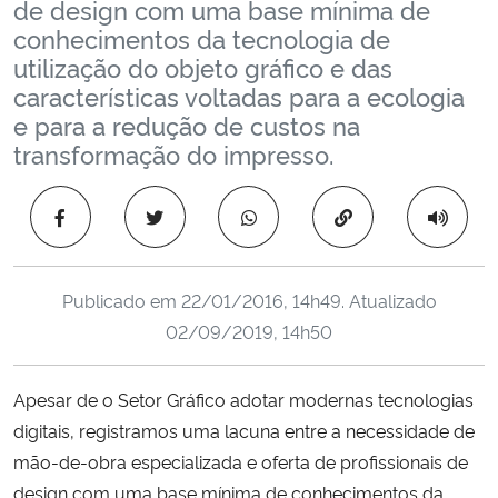
de design com uma base mínima de
Ministério da Cidadania
conhecimentos da tecnologia de
utilização do objeto gráfico e das
Ministério da Saúde
características voltadas para a ecologia
e para a redução de custos na
Ministério de Minas e Energia
transformação do impresso.
Ministério da Ciência, Tecnologia, Inovações e Comunicações
Copiar para área 
Ministério do Meio Ambiente
Publicado em
22/01/2016, 14h49
. Atualizado
Ministério do Turismo
02/09/2019, 14h50
Ministério do Desenvolvimento Regional
Apesar de o Setor Gráfico adotar modernas tecnologias
digitais, registramos uma lacuna entre a necessidade de
Controladoria-Geral da União
mão-de-obra especializada e oferta de profissionais de
design com uma base mínima de conhecimentos da
Ministério da Mulher, da Família e dos Direitos Humanos