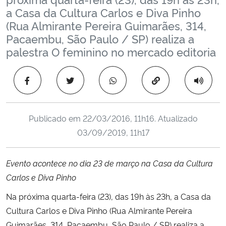
Ministério da Cidadania
a Casa da Cultura Carlos e Diva Pinho
(Rua Almirante Pereira Guimarães, 314,
Pacaembu, São Paulo / SP) realiza a
Ministério da Saúde
palestra O feminino no mercado editoria
Ministério de Minas e Energia
Copiar para área 
Ministério da Ciência, Tecnologia, Inovações e Comunicações
Ministério do Meio Ambiente
Publicado em
22/03/2016, 11h16
. Atualizado
03/09/2019, 11h17
Ministério do Turismo
Evento acontece no dia 23 de março na Casa da Cultura
Ministério do Desenvolvimento Regional
Carlos e Diva Pinho
Na próxima quarta-feira (23), das 19h às 23h, a Casa da
Controladoria-Geral da União
Cultura Carlos e Diva Pinho (Rua Almirante Pereira
Ministério da Mulher, da Família e dos Direitos Humanos
Guimarães, 314, Pacaembu, São Paulo / SP) realiza a