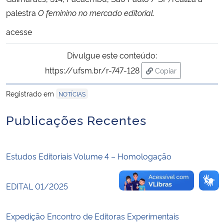
palestra
O feminino no mercado editorial
.
Secretaria-Geral
acesse
Secretaria de Governo
Divulgue este conteúdo:
https://ufsm.br/r-747-128
Copiar
Gabinete de Segurança Institucional
para área de trans
Registrado em
NOTÍCIAS
Advocacia-Geral da União
Publicações Recentes
Banco Central do Brasil
Estudos Editoriais Volume 4 – Homologação
Planalto
EDITAL 01/2025
Expedição Encontro de Editoras Experimentais