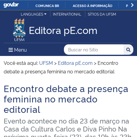
COMUNICA BR
ACESSO À INFORMAÇÃO
PARTI
Casa Civil
LANGUAGES
INTERNATIONAL
SÍTIOS DA UFSM
IR
PARA
Editora pE.com
Ministério da Justiça e Segurança Pública
O
CONTEÚDO
Ministério da Defesa
Buscar no no Sítio
Busca
Busca:
Menu Principal do Sítio
Menu
Busc
Ministério das Relações Exteriores
Você está aqui:
UFSM
>
Editora pE.com
>
Encontro
debate a presença feminina no mercado editorial
Ministério da Economia
Encontro debate a presença
Início do conteúdo
Ministério da Infraestrutura
feminina no mercado
editorial
Ministério da Agricultura, Pecuária e Abastecimento
Evento acontece no dia 23 de março na
Ministério da Educação
Casa da Cultura Carlos e Diva Pinho Na
próxima quarta-feira (23), das 19h às 23h,