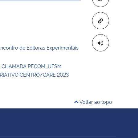
Copiar para áre
ncontro de Editoras Experimentais
O CHAMADA PECOM_UFSM
CRIATIVO CENTRO/GARE 2023
Voltar ao topo