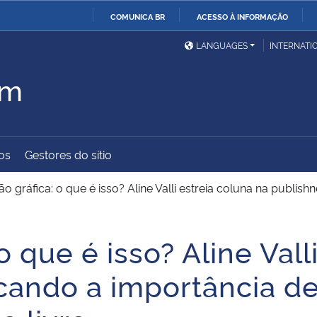
COMUNICA BR
ACESSO À INFORMAÇÃO
Ministério da Defesa
Ministério das Relações
Mini
IR
LANGUAGES
INTERNATI
Exteriores
PARA
om
O
Ministério da Cidadania
Ministério da Saúde
Mini
CONTEÚDO
os
Gestores do sítio
Ministério do
Controladoria-Geral da
Mini
Desenvolvimento Regional
União
Famí
o gráfica: o que é isso? Aline Valli estreia coluna na publis
Hum
 que é isso? Aline Vall
Advocacia-Geral da União
Banco Central do Brasil
Plan
cando a importância de