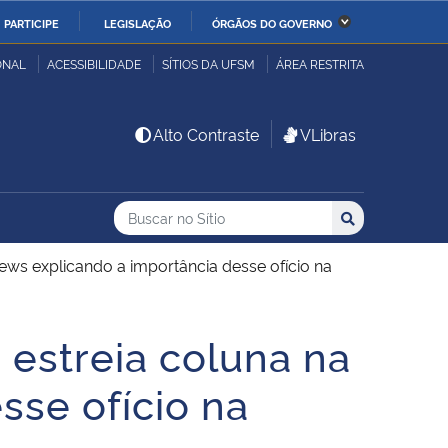
PARTICIPE
LEGISLAÇÃO
ÓRGÃOS DO GOVERNO
stério da Economia
Ministério da Infraestrutura
ONAL
ACESSIBILIDADE
SÍTIOS DA UFSM
ÁREA RESTRITA
stério de Minas e Energia
Ministério da Ciência,
Alto Contraste
VLibras
Tecnologia, Inovações e
Comunicações
Buscar no no Sítio
Busca
Busca:
Buscar
stério da Mulher, da
Secretaria-Geral
lia e dos Direitos
hnews explicando a importância desse ofício na
anos
i estreia coluna na
alto
sse ofício na