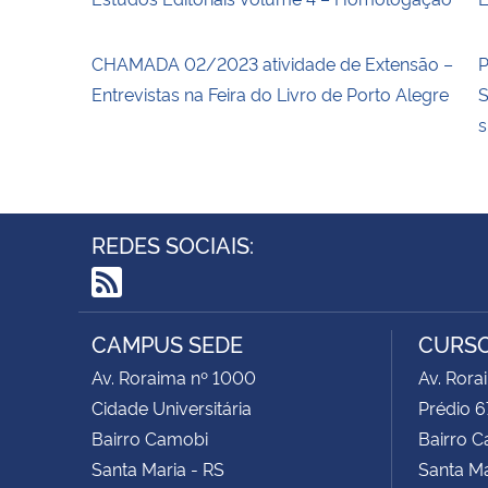
CHAMADA 02/2023 atividade de Extensão –
P
Entrevistas na Feira do Livro de Porto Alegre
S
s
REDES SOCIAIS:
RSS
CAMPUS SEDE
CURSO
Av. Roraima nº 1000
Av. Rora
Cidade Universitária
Prédio 67
Bairro Camobi
Bairro 
Santa Maria - RS
Santa Ma