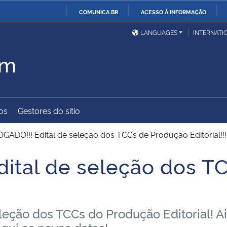
COMUNICA BR
ACESSO À INFORMAÇÃO
Ministério da Defesa
Ministério das Relações
Mini
IR
LANGUAGES
INTERNATI
Exteriores
PARA
om
O
Ministério da Cidadania
Ministério da Saúde
Mini
CONTEÚDO
os
Gestores do sítio
Ministério do
Controladoria-Geral da
Mini
Desenvolvimento Regional
União
Famí
ADO!!! Edital de seleção dos TCCs de Produção Editorial!!!
Hum
ital de seleção dos T
Advocacia-Geral da União
Banco Central do Brasil
Plan
seleção dos TCCs do Produção Editorial!