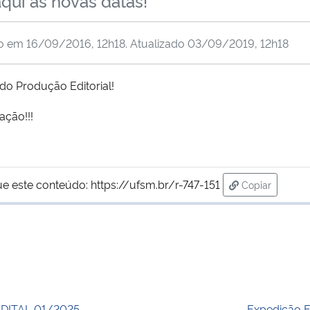
aqui as novas datas!
do em
16/09/2016, 12h18
. Atualizado
03/09/2019, 12h18
do Produção Editorial!
ação!!!
ue este conteúdo:
https://ufsm.br/r-747-151
Copiar
para área de 
DITAL 01/2025
Expedição E