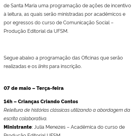
de Santa Maria uma programação de ações de incentivo
à leitura, as quais serão ministradas por acadêmicos e
Secretaria-Geral
por egressos do curso de Comunicação Social –
Produção Editorial da UFSM.
Secretaria de Governo
Gabinete de Segurança Institucional
Segue abaixo a programação das Oficinas que serão
Advocacia-Geral da União
realizadas e os
links
para inscrição.
Banco Central do Brasil
07 de maio – Terça-feira
Planalto
14h – Crianças Criando Contos
Releitura de histórias clássicas utilizando a abordagem da
escrita colaborativa.
Ministrante
: Julia Menezes – Acadêmica do curso de
Produção Editorial UFSM