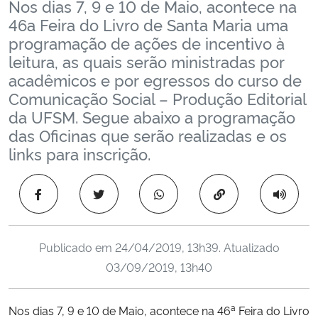
Nos dias 7, 9 e 10 de Maio, acontece na
Ministério da Cidadania
46a Feira do Livro de Santa Maria uma
programação de ações de incentivo à
Ministério da Saúde
leitura, as quais serão ministradas por
acadêmicos e por egressos do curso de
Ministério de Minas e Energia
Comunicação Social – Produção Editorial
da UFSM. Segue abaixo a programação
Ministério da Ciência, Tecnologia, Inovações e Comunicações
das Oficinas que serão realizadas e os
links para inscrição.
Ministério do Meio Ambiente
Copiar para área 
Ministério do Turismo
Ministério do Desenvolvimento Regional
Publicado em
24/04/2019, 13h39
. Atualizado
03/09/2019, 13h40
Controladoria-Geral da União
a
Nos dias 7, 9 e 10 de Maio, acontece na 46
Feira do Livro
Ministério da Mulher, da Família e dos Direitos Humanos