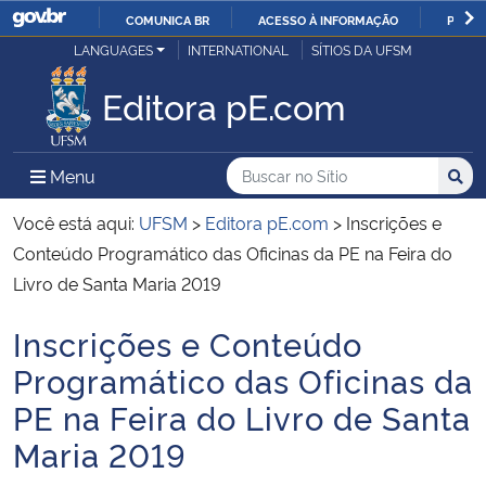
COMUNICA BR
ACESSO À INFORMAÇÃO
PARTI
Casa Civil
LANGUAGES
INTERNATIONAL
SÍTIOS DA UFSM
IR
PARA
Editora pE.com
Ministério da Justiça e Segurança Pública
O
CONTEÚDO
Ministério da Defesa
Buscar no no Sítio
Busca
Busca:
Menu Principal do Sítio
Menu
Busc
Ministério das Relações Exteriores
Você está aqui:
UFSM
>
Editora pE.com
>
Inscrições e
Conteúdo Programático das Oficinas da PE na Feira do
Ministério da Economia
Livro de Santa Maria 2019
Inscrições e Conteúdo
Ministério da Infraestrutura
Início do conteúdo
Programático das Oficinas da
Ministério da Agricultura, Pecuária e Abastecimento
PE na Feira do Livro de Santa
Maria 2019
Ministério da Educação