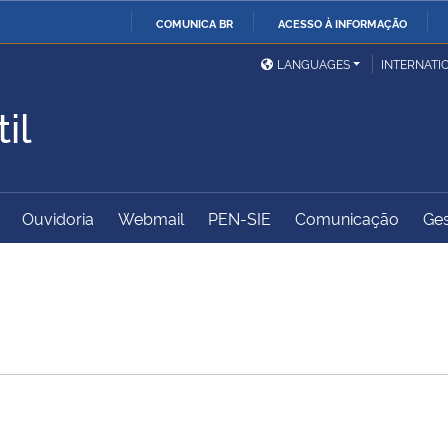
COMUNICA BR
ACESSO À INFORMAÇÃO
Ministério da Defesa
Ministério das Relações
Mini
IR
LANGUAGES
INTERNATI
Exteriores
PARA
il
O
Ministério da Cidadania
Ministério da Saúde
Mini
CONTEÚDO
Ouvidoria
Webmail
PEN-SIE
Comunicação
Ges
Ministério do
Controladoria-Geral da
Mini
Desenvolvimento Regional
União
Famí
Hum
Advocacia-Geral da União
Banco Central do Brasil
Plan