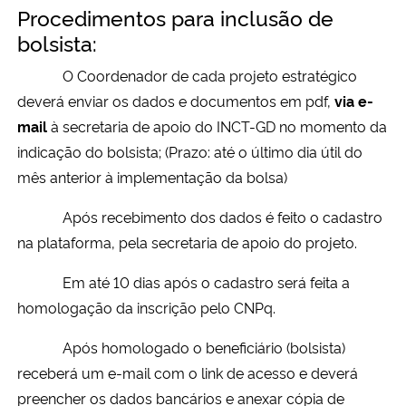
Procedimentos para inclusão de
Ministério da Cidadania
bolsista:
Ministério da Saúde
O Coordenador de cada projeto estratégico
deverá enviar os dados e documentos em pdf,
via e-
Ministério de Minas e Energia
mail
à secretaria de apoio do INCT-GD no momento da
indicação do bolsista; (Prazo: até o último dia útil do
Ministério da Ciência, Tecnologia, Inovações e Comunicações
mês anterior à implementação da bolsa)
Ministério do Meio Ambiente
Após recebimento dos dados é feito o cadastro
na plataforma, pela secretaria de apoio do projeto.
Ministério do Turismo
Em até 10 dias após o cadastro será feita a
Ministério do Desenvolvimento Regional
homologação da inscrição pelo CNPq.
Após homologado o beneficiário (bolsista)
Controladoria-Geral da União
receberá um e-mail com o link de acesso e deverá
preencher os dados bancários e anexar cópia de
Ministério da Mulher, da Família e dos Direitos Humanos