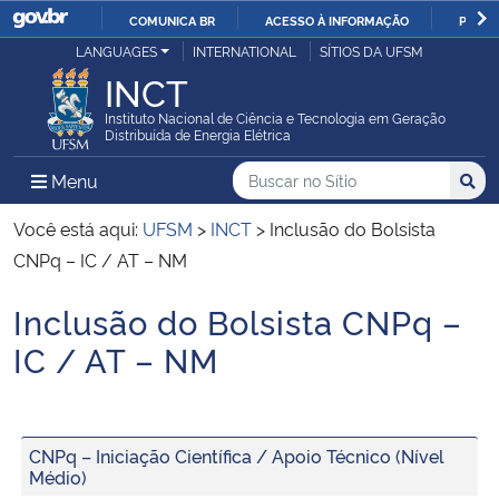
COMUNICA BR
ACESSO À INFORMAÇÃO
PARTI
Casa Civil
LANGUAGES
INTERNATIONAL
SÍTIOS DA UFSM
IR
INCT
PARA
Ministério da Justiça e Segurança Pública
O
Instituto Nacional de Ciência e Tecnologia em Geração
Distribuída de Energia Elétrica
CONTEÚDO
Ministério da Defesa
Buscar no no Sítio
Busca
Busca:
Menu Principal do Sítio
Menu
Busc
Ministério das Relações Exteriores
Você está aqui:
UFSM
>
INCT
>
Inclusão do Bolsista
CNPq – IC / AT – NM
Ministério da Economia
Inclusão do Bolsista CNPq –
Início do conteúdo
Ministério da Infraestrutura
IC / AT – NM
Ministério da Agricultura, Pecuária e Abastecimento
CNPq – Iniciação Científica / Apoio Técnico (Nível
Ministério da Educação
Médio)