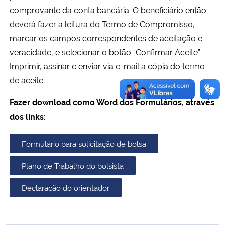
comprovante da conta bancária. O beneficiário então
deverá fazer a leitura do Termo de Compromisso,
Secretaria-Geral
marcar os campos correspondentes de aceitação e
Secretaria de Governo
veracidade, e selecionar o botão “Confirmar Aceite”.
Imprimir, assinar e enviar via e-mail a cópia do termo
Gabinete de Segurança Institucional
de aceite.
F
azer download como Word dos Formulários, através
Advocacia-Geral da União
dos links:
Banco Central do Brasil
Formulário para solicitação de bolsa
Planalto
Plano de Trabalho do bolsista
Declaração do orientador