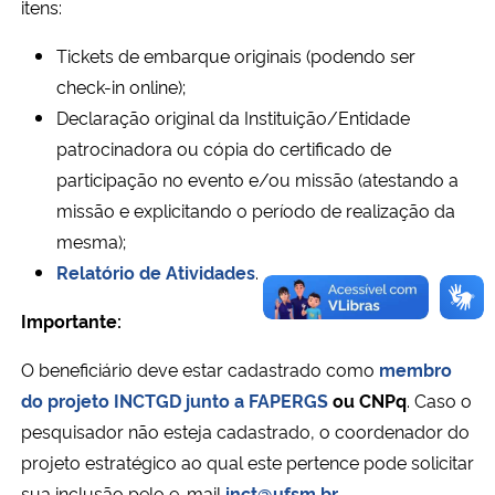
itens:
Secretaria-Geral
Tickets de embarque originais (podendo ser
check-in online);
Secretaria de Governo
Declaração original da Instituição/Entidade
patrocinadora ou cópia do certificado de
Gabinete de Segurança Institucional
participação no evento e/ou missão (atestando a
missão e explicitando o período de realização da
Advocacia-Geral da União
mesma);
Relatório de Atividades
.
Banco Central do Brasil
Importante:
Planalto
O beneficiário deve estar cadastrado como
membro
do projeto INCTGD junto a FAPERGS
ou CNPq
. Caso o
pesquisador não esteja cadastrado, o coordenador do
projeto estratégico ao qual este pertence pode solicitar
sua inclusão pelo e-mail
inct@ufsm.br
.