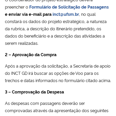
Ministério da Cidadania
preencher o
Formulário de Solicitação de Passagens
e enviar via e-mail para
inct@ufsm.br
, no qual
Ministério da Saúde
constará os dados do projeto estratégico, a natureza
da rubrica, a descrição do itinerário pretendido, os
Ministério de Minas e Energia
dados do beneficiário e a descrição das atividades a
serem realizadas.
Ministério da Ciência, Tecnologia, Inovações e Comunicações
2 – Aprovação da Compra
Ministério do Meio Ambiente
Após a aprovação da solicitação, a Secretaria de apoio
do INCT GD irá buscar as opções de Voo para os
Ministério do Turismo
trechos e datas informados no formulário citado acima.
Ministério do Desenvolvimento Regional
3 – Comprovação da Despesa
Controladoria-Geral da União
As despesas com passagens deverão ser
comprovadas através da apresentação dos seguintes
Ministério da Mulher, da Família e dos Direitos Humanos