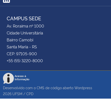
RSS
Secretaria-Geral
CAMPUS SEDE
Secretaria de Governo
Av. Roraima nº 1000
Cidade Universitária
Gabinete de Segurança Institucional
Bairro Camobi
Santa Maria - RS
Advocacia-Geral da União
CEP: 97105-900
+55 (55) 3220-8000
Banco Central do Brasil
Acesso à
Planalto
Informação
Desenvolvido com o CMS de código aberto
Wordpress
2026
UFSM
/
CPD