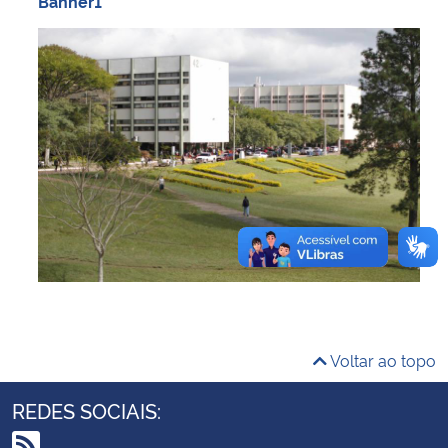
Banner1
Ministério da Cidadania
Ministério da Saúde
Ministério de Minas e Energia
Ministério da Ciência, Tecnologia, Inovações e Comunicações
Ministério do Meio Ambiente
Ministério do Turismo
Ministério do Desenvolvimento Regional
Voltar ao topo
Controladoria-Geral da União
REDES SOCIAIS:
Ministério da Mulher, da Família e dos Direitos Humanos