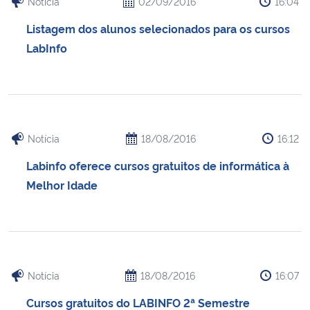
Notícia
02/09/2016
16:04
Listagem dos alunos selecionados para os cursos
Secretaria-Geral
LabInfo
Secretaria de Governo
Gabinete de Segurança Institucional
Notícia
18/08/2016
16:12
Advocacia-Geral da União
Labinfo oferece cursos gratuitos de informática à
Banco Central do Brasil
Melhor Idade
Planalto
Notícia
18/08/2016
16:07
Cursos gratuitos do LABINFO 2ª Semestre