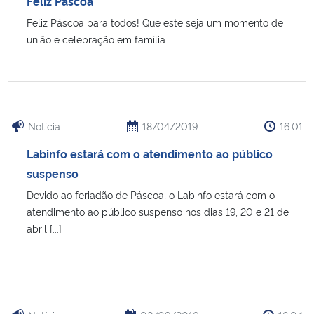
Feliz Páscoa
Ministério da Cidadania
Feliz Páscoa para todos! Que este seja um momento de
união e celebração em família.
Ministério da Saúde
Ministério de Minas e Energia
Ministério da Ciência, Tecnologia, Inovações e Comunicações
Notícia
18/04/2019
16:01
Labinfo estará com o atendimento ao público
Ministério do Meio Ambiente
suspenso
Devido ao feriadão de Páscoa, o Labinfo estará com o
Ministério do Turismo
atendimento ao público suspenso nos dias 19, 20 e 21 de
abril [...]
Ministério do Desenvolvimento Regional
Controladoria-Geral da União
Ministério da Mulher, da Família e dos Direitos Humanos