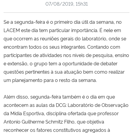
07/08/2019, 15h31
Ministério da Cidadania
Ministério da Saúde
Se a segunda-feira é o primeiro dia útil da semana, no
LACEM este dia tem particular importância. É nele em
Ministério de Minas e Energia
que ocorrem as reuniões gerais do laboratório, onde se
encontram todos os seus integrantes. Contando com
Ministério da Ciência, Tecnologia, Inovações e Comunicações
participantes de atividades nos níveis de pesquisa, ensino
e extensão, o grupo tem a oportunidade de debater
Ministério do Meio Ambiente
questões pertinentes à sua atuação bem como realizar
um planejamento para o resto da semana.
Ministério do Turismo
Além disso, segunda-feira também é o dia em que
Ministério do Desenvolvimento Regional
acontecem as aulas da DCG: Laboratório de Observação
da Mídia Esportiva, disciplina ofertada que professor
Controladoria-Geral da União
Antonio Guilherme Schmitz Filho, que objetiva
reconhecer os fatores constitutivos agregados à
Ministério da Mulher, da Família e dos Direitos Humanos