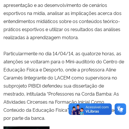
apresentação e ao desenvolvimento de cenários
esportivos na mídia, analisar as implicações acerca dos
Secretaria-Geral
entendimentos midiáticos sobre os conteúdos teórico-
práticos esportivos e utilizar os resultados das análises
Secretaria de Governo
realizadas à aprendizagem motora.
Gabinete de Segurança Institucional
Particularmente no dia 14/04/14, as quatorze horas, as
Advocacia-Geral da União
atenções se voltaram para o Mini-auditório do Centro de
Educação Física e Desporto, onde a professora Aline
Banco Central do Brasil
Caramês (integrante do LACEM como supervisora no
subprojeto PIBID) defendeu sua dissertação de
Planalto
mestrado, intitulada “Professores na Corda Bamba: As
Atividades Circenses na Formação Inicial Como
Conteúdo da Educação Física”, recebendo a aprovação
por parte da banca.