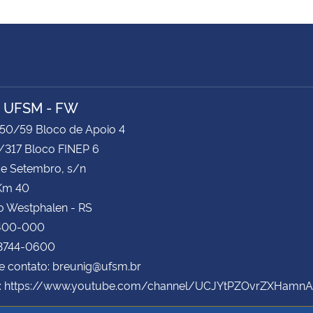
- UFSM - FW
/50/59 Bloco de Apoio 4
/317 Bloco FINEP 6
de Setembro, s/n
Km 40
o Westphalen - RS
400-000
 3744-0600
e contato: breunig@ufsm.br
: https://www.youtube.com/channel/UCJYtPZOvrZXHamn