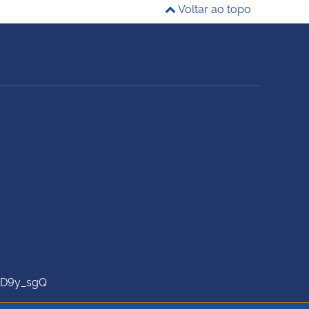
Voltar ao topo
AD9y_sgQ