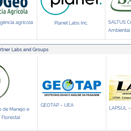
SALTUS Co
igência agrícola
Planet Labs Inc.
Ambiental 
rtner Labs and Groups
GEOTAP – UEA
LAPSUL 
o de Manejo e
a Florestal