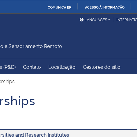
COMUNICA BR
ACESSO À INFORMAÇÃO
Ministério da Defesa
Ministério das Relações
Mini
IR
LANGUAGES
INTERNATI
Exteriores
PARA
O
Ministério da Cidadania
Ministério da Saúde
Mini
CONTEÚDO
to e Sensoriamento Remoto
s (P&D)
Contato
Localização
Gestores do sítio
Ministério do
Controladoria-Geral da
Mini
Desenvolvimento Regional
União
Famí
erships
Hum
rships
Advocacia-Geral da União
Banco Central do Brasil
Plan
rsities and Research Institutes