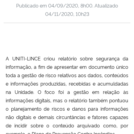
Publicado em
04/09/2020, 8h00
. Atualizado
Ministério da Cidadania
04/11/2020, 10h23
Ministério da Saúde
Ministério de Minas e Energia
Ministério da Ciência, Tecnologia, Inovações e Comunicações
A UNITI-LINCE criou relatório sobre segurança da
informação, a fim de apresentar em documento único
Ministério do Meio Ambiente
toda a gestão de risco relativos aos dados, conteúdos
e informações produzidas, recebidas e acumuldadas
Ministério do Turismo
na Unidade. O foco foi a gestão em relação às
informações digitais, mas o relatório também pontuou
Ministério do Desenvolvimento Regional
o planejamento de riscos e danos para informações
Controladoria-Geral da União
não digitais e demais circuntâncias e fatores capazes
de incidir sobre o conteúdo arquivado como, por
Ministério da Mulher, da Família e dos Direitos Humanos
exemplo, o Plano de Prevenção Contra Incêndios.