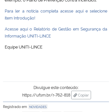
Para ler a notícia completa acesse aqui e selecione
Secretaria-Geral
item Introdução!
Secretaria de Governo
Acesse aqui o Relatório de Gestão em Segurança da
Informação UNITI-LINCE
Gabinete de Segurança Institucional
Equipe UNITI-LINCE
Advocacia-Geral da União
Banco Central do Brasil
Planalto
Divulgue este conteúdo:
https://ufsm.br/r-762-818
Copiar
para área de trans
Registrado em
NOVIDADES