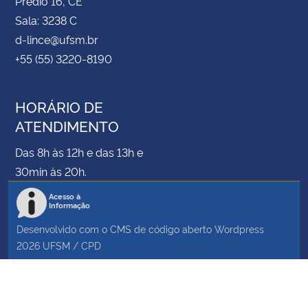
Prédio 16, CE
Sala: 3238 C
d-lince@ufsm.br
+55 (55) 3220-8190
HORÁRIO DE
ATENDIMENTO
Das 8h às 12h e das 13h e
30min às 20h.
Acesso à
Informação
Desenvolvido com o CMS de código aberto
Wordpress
2026
UFSM
/
CPD