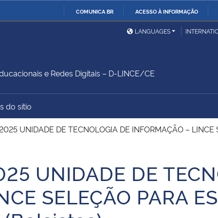
COMUNICA BR
ACESSO À INFORMAÇÃO
Ministério da Defesa
Ministério das Relações
Mini
IR
LANGUAGES
INTERNATI
Exteriores
PARA
O
Ministério da Cidadania
Ministério da Saúde
Mini
CONTEÚDO
ducacionais e Redes Digitais – D-LINCE/CE
 do sítio
Ministério do
Controladoria-Geral da
Mini
Desenvolvimento Regional
União
Famí
1/2025 UNIDADE DE TECNOLOGIA DE INFORMAÇÃO – LINC
Hum
2025 UNIDADE DE TEC
Advocacia-Geral da União
Banco Central do Brasil
Plan
INCE SELEÇÃO PARA 