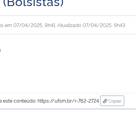
Bolsistas)
do em
07/04/2025, 9h41
. Atualizado
07/04/2025, 9h43
s
e este conteúdo:
https://ufsm.br/r-762-2724
Copiar
para área d