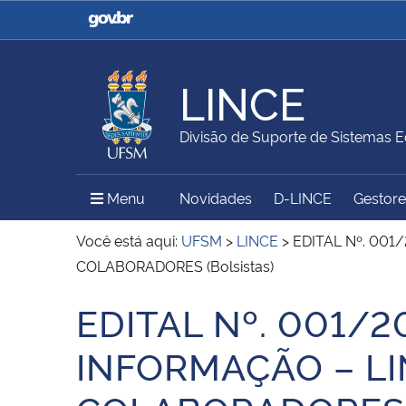
Casa Civil
Ministério da Justiça e
Segurança Pública
LINCE
Ministério da Agricultura,
Ministério da Educação
Divisão de Suporte de Sistemas E
Pecuária e Abastecimento
Menu Principal do Sítio
Menu
Novidades
D-LINCE
Gestores
Ministério do Meio Ambiente
Ministério do Turismo
Você está aqui:
UFSM
>
LINCE
>
EDITAL Nº. 00
COLABORADORES (Bolsistas)
EDITAL Nº. 001/
Secretaria de Governo
Gabinete de Segurança
Início do conteúdo
Institucional
INFORMAÇÃO – L