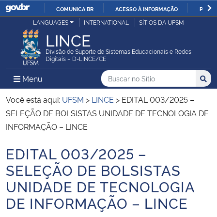
COMUNICA BR
ACESSO À INFORMAÇÃO
PARTI
Casa Civil
LANGUAGES
INTERNATIONAL
SÍTIOS DA UFSM
IR
LINCE
PARA
Ministério da Justiça e Segurança Pública
O
Divisão de Suporte de Sistemas Educacionais e Redes
Digitais – D-LINCE/CE
CONTEÚDO
Ministério da Defesa
Buscar no no Sítio
Busca
Busca:
Menu Principal do Sítio
Menu
Busc
Ministério das Relações Exteriores
Você está aqui:
UFSM
>
LINCE
>
EDITAL 003/2025 –
SELEÇÃO DE BOLSISTAS UNIDADE DE TECNOLOGIA DE
Ministério da Economia
INFORMAÇÃO – LINCE
EDITAL 003/2025 –
Ministério da Infraestrutura
Início do conteúdo
SELEÇÃO DE BOLSISTAS
Ministério da Agricultura, Pecuária e Abastecimento
UNIDADE DE TECNOLOGIA
DE INFORMAÇÃO – LINCE
Ministério da Educação