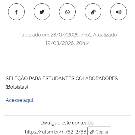
Ministério da Cidadania
Copiar para área 
Ministério da Saúde
Publicado em
28/07/2025, 7h51
. Atualizado
Ministério de Minas e Energia
12/03/2026, 20h14
Ministério da Ciência, Tecnologia, Inovações e Comunicações
Ministério do Meio Ambiente
SELEÇÃO PARA ESTUDANTES COLABORADORES
Ministério do Turismo
(Bolsistas)
Acesse aqui.
Ministério do Desenvolvimento Regional
Controladoria-Geral da União
Divulgue este conteúdo:
https://ufsm.br/r-762-2763
Copiar
Ministério da Mulher, da Família e dos Direitos Humanos