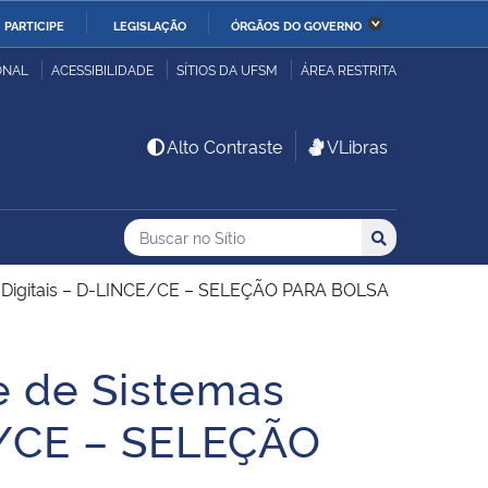
PARTICIPE
LEGISLAÇÃO
ÓRGÃOS DO GOVERNO
stério da Economia
Ministério da Infraestrutura
ONAL
ACESSIBILIDADE
SÍTIOS DA UFSM
ÁREA RESTRITA
stério de Minas e Energia
Ministério da Ciência,
Alto Contraste
VLibras
Tecnologia, Inovações e
Comunicações
Buscar no no Sítio
Busca
Busca:
Buscar
stério da Mulher, da
Secretaria-Geral
lia e dos Direitos
es Digitais – D-LINCE/CE – SELEÇÃO PARA BOLSA
anos
e de Sistemas
alto
E/CE – SELEÇÃO