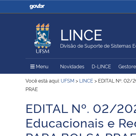
Casa Civil
Ministério da Justiça e
Segurança Pública
LINCE
Ministério da Agricultura,
Ministério da Educação
Divisão de Suporte de Sistemas E
Pecuária e Abastecimento
Menu Principal do Sítio
Menu
Novidades
D-LINCE
Gestores
Ministério do Meio Ambiente
Ministério do Turismo
Você está aqui:
UFSM
>
LINCE
>
EDITAL Nº. 02/2
PRAE
EDITAL Nº. 02/202
Secretaria de Governo
Gabinete de Segurança
Início do conteúdo
Institucional
Educacionais e Re