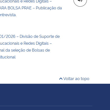
cacionais e Redes Digitais –
RA BOLSA PRAE – Publicação da
trevista.
01/2026 – Divisão de Suporte de
cacionais e Redes Digitais –
nal da seleção de Bolsas de
itucional
Voltar ao topo