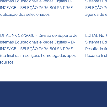
istemas Educacionais e Redes Digitais D-
Sistemas Edu
INCE/CE – SELEÇÃO PARA BOLSA PRAE –
SELEÇÃO PA
ublicação dos selecionados
agenda de en
DITAL Nº. 02/2026 – Divisão de Suporte de
EDITAL No. 
istemas Educacionais e Redes Digitais – D-
Sistemas Edu
INCE/CE – SELEÇÃO PARA BOLSA PRAE –
Resultado fi
ista final das inscrições homologadas após
Recurso Inst
ecursos