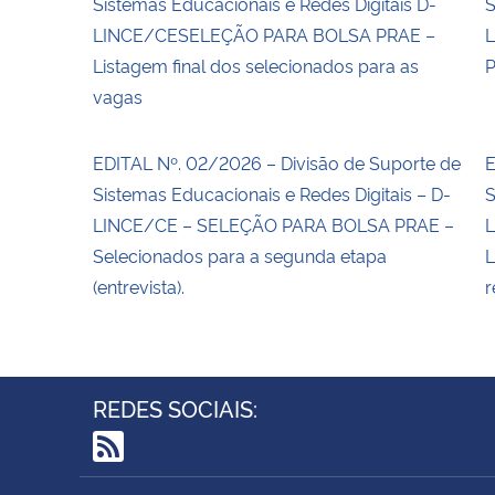
Sistemas Educacionais e Redes Digitais D-
S
LINCE/CESELEÇÃO PARA BOLSA PRAE –
L
Listagem final dos selecionados para as
P
vagas
EDITAL Nº. 02/2026 – Divisão de Suporte de
E
Sistemas Educacionais e Redes Digitais – D-
S
LINCE/CE – SELEÇÃO PARA BOLSA PRAE –
L
Selecionados para a segunda etapa
L
(entrevista).
r
REDES SOCIAIS:
RSS