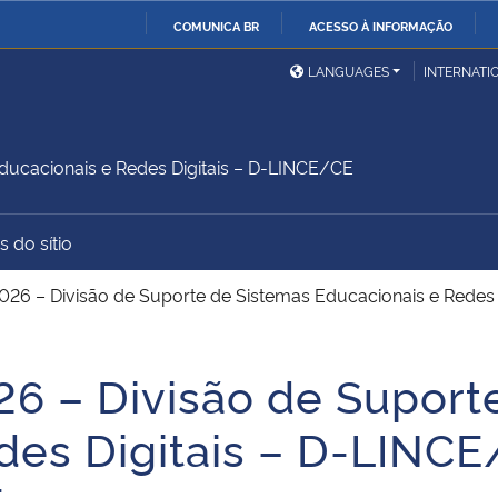
COMUNICA BR
ACESSO À INFORMAÇÃO
Ministério da Defesa
Ministério das Relações
Mini
IR
LANGUAGES
INTERNATI
Exteriores
PARA
O
Ministério da Cidadania
Ministério da Saúde
Mini
CONTEÚDO
ducacionais e Redes Digitais – D-LINCE/CE
 do sítio
Ministério do
Controladoria-Geral da
Mini
Desenvolvimento Regional
União
Famí
026 – Divisão de Suporte de Sistemas Educacionais e Red
Hum
6 – Divisão de Suport
Advocacia-Geral da União
Banco Central do Brasil
Plan
des Digitais – D-LINC