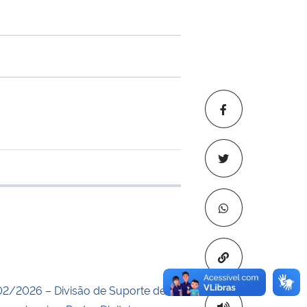
e transferência
Copiar para áre
02/2026 – Divisão de Suporte de