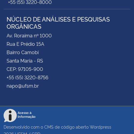
+55 (55) 3220-8000
NÚCLEO DE ANÁLISES E PESQUISAS
ORGÂNICAS
Av. Roraima nº 1000
Rua E Prédio 15A
Bairro Camobi
Santa Maria - RS
CEP: 97105-900
+55 (55) 3220-8756
napo@ufsm.br
Acesso à
Informação
Desenvolvido com o CMS de código aberto
Wordpress
2026
UFSM
/
CPD