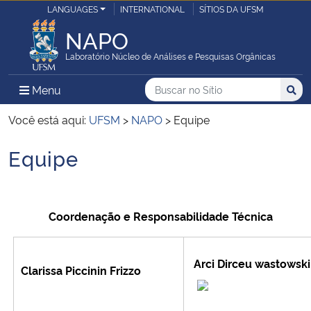
LANGUAGES
INTERNATIONAL
SÍTIOS DA UFSM
NAPO
Laboratório Núcleo de Análises e Pesquisas Orgânicas
Buscar no no Sítio
Busca
Busca:
Menu Principal do Sítio
Menu
Busc
Você está aqui:
UFSM
>
NAPO
>
Equipe
Equipe
Início do conteúdo
Coordenação e Responsabilidade Técnica
Arci Dirceu wastowski
Clarissa Piccinin Frizzo