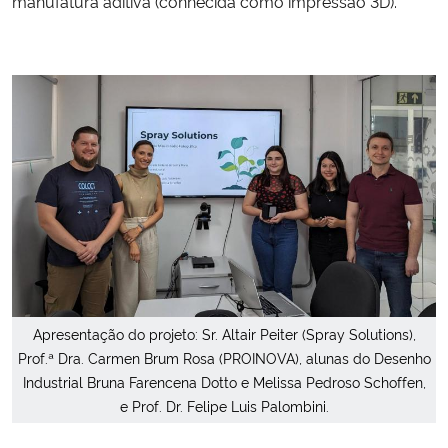
manufatura aditiva (conhecida como impressão 3D).
Secretaria-Geral
Secretaria de Governo
Gabinete de Segurança Institucional
Advocacia-Geral da União
Banco Central do Brasil
Planalto
Apresentação do projeto: Sr. Altair Peiter (Spray Solutions),
Prof.ª Dra. Carmen Brum Rosa (PROINOVA), alunas do Desenho
Industrial Bruna Farencena Dotto e Melissa Pedroso Schoffen,
e Prof. Dr. Felipe Luis Palombini.