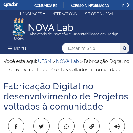
COMUNICA BR
ACESSO À INFORMAÇÃO
PARTI
Casa Civil
LANGUAGES
INTERNATIONAL
SÍTIOS DA UFSM
IR
PARA
NOVA Lab
Ministério da Justiça e Segurança Pública
O
Laboratório de Inovação e Sustentabilidade em Design
CONTEÚDO
Ministério da Defesa
Buscar no no Sítio
Busca
Busca:
Menu Principal do Sítio
Menu
Busc
Ministério das Relações Exteriores
Você está aqui:
UFSM
>
NOVA Lab
>
Fabricação Digital no
desenvolvimento de Projetos voltados à comunidade
Ministério da Economia
Fabricação Digital no
Início do conteúdo
Ministério da Infraestrutura
desenvolvimento de Projetos
voltados à comunidade
Ministério da Agricultura, Pecuária e Abastecimento
Ministério da Educação
Copiar para área 