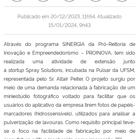
Ministério da Cidadania
Publicado em
20/12/2023, 11h54
. Atualizado
Ministério da Saúde
15/01/2024, 9h43
Ministério de Minas e Energia
Através do programa SINERGIA da Pró-Reitoria de
Inovação e Empreendedorismo – PROINOVA, tem sido
Ministério da Ciência, Tecnologia, Inovações e Comunicações
realizada uma atividade de extensão junto
à
startup
Spray Solutions, incubada na Pulsar da UFSM,
Ministério do Meio Ambiente
representada pelo Sr. Altair Peiter. O projeto surgiu por
meio de uma demanda relacionada à fabricação de um
Ministério do Turismo
miniestúdio fotográfico voltado para facilitar que os
usuários do aplicativo da empresa tirem fotos de papéis-
Ministério do Desenvolvimento Regional
marcadores (hidrossensíveis), utilizados para analisar a
Controladoria-Geral da União
pulverização de lavouras. Como requisito principal teve-
se o foco na facilidade de fabricação por meio de
Ministério da Mulher, da Família e dos Direitos Humanos