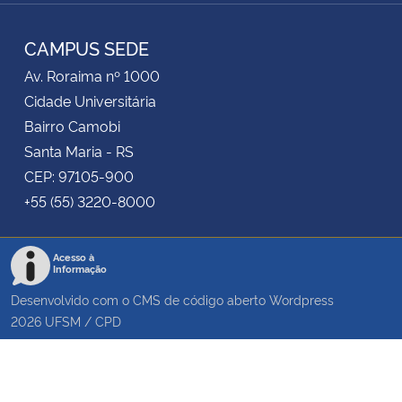
RSS
CAMPUS SEDE
Av. Roraima nº 1000
Cidade Universitária
Bairro Camobi
Santa Maria - RS
CEP: 97105-900
+55 (55) 3220-8000
Acesso à
Informação
Desenvolvido com o CMS de código aberto
Wordpress
2026
UFSM
/
CPD