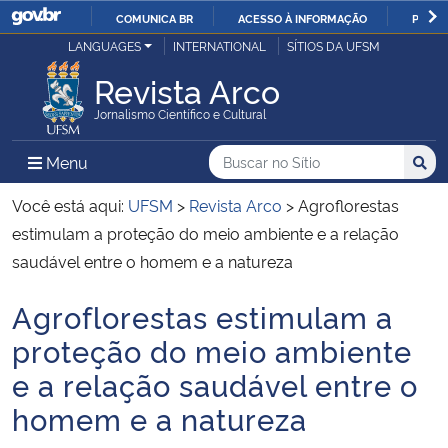
COMUNICA BR
ACESSO À INFORMAÇÃO
PARTI
Casa Civil
LANGUAGES
INTERNATIONAL
SÍTIOS DA UFSM
IR
PARA
Revista Arco
Ministério da Justiça e Segurança Pública
O
Jornalismo Científico e Cultural
CONTEÚDO
Ministério da Defesa
Buscar no no Sítio
Busca
Busca:
Menu Principal do Sítio
Menu
Busc
Ministério das Relações Exteriores
Você está aqui:
UFSM
>
Revista Arco
>
Agroflorestas
estimulam a proteção do meio ambiente e a relação
Ministério da Economia
saudável entre o homem e a natureza
Agroflorestas estimulam a
Ministério da Infraestrutura
Início do conteúdo
proteção do meio ambiente
Ministério da Agricultura, Pecuária e Abastecimento
e a relação saudável entre o
homem e a natureza
Ministério da Educação