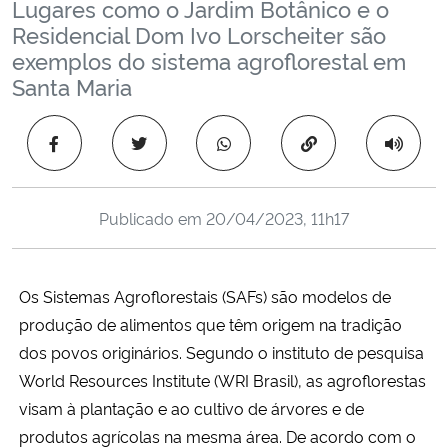
Lugares como o Jardim Botânico e o
Ministério da Cidadania
Residencial Dom Ivo Lorscheiter são
exemplos do sistema agroflorestal em
Ministério da Saúde
Santa Maria
Ministério de Minas e Energia
Copiar para área 
Ministério da Ciência, Tecnologia, Inovações e Comunicações
Publicado em
20/04/2023, 11h17
Ministério do Meio Ambiente
Ministério do Turismo
Os Sistemas Agroflorestais (SAFs) são modelos de
produção de alimentos que têm origem na tradição
Ministério do Desenvolvimento Regional
dos povos originários. Segundo o instituto de pesquisa
World Resources Institute (
WRI Brasil
), as agroflorestas
Controladoria-Geral da União
visam à plantação e ao cultivo de árvores e de
produtos agrícolas na mesma área. De acordo com o
Ministério da Mulher, da Família e dos Direitos Humanos