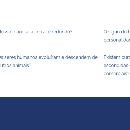
osso planeta, a Terra, é redondo?
O signo do 
personalida
s seres humanos evoluíram e descendem de
Existem cur
utros animais?
escondidas 
comerciais?