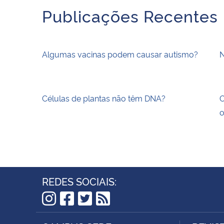
Publicações Recentes
Algumas vacinas podem causar autismo?
N
Células de plantas não têm DNA?
O
o
REDES SOCIAIS:
Instagram
Facebook
Twitter
RSS