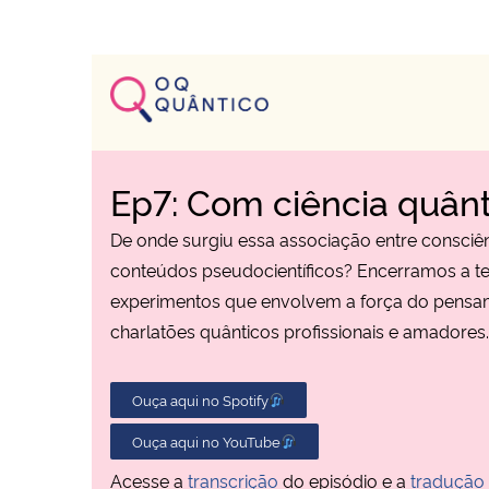
Ep7: Com ciência quânt
De onde surgiu essa associação entre consciên
conteúdos pseudocientíficos? Encerramos a t
experimentos que envolvem a força do pensam
charlatões quânticos profissionais e amadores.
Ouça aqui no Spotify
Ouça aqui no YouTube
Acesse a
transcrição
do episódio e a
tradução