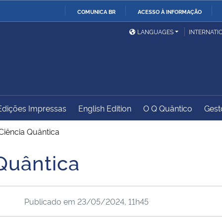
COMUNICA BR
ACESSO À INFORMAÇÃO
Ministério da Defesa
Ministério das Relações
Mini
IR
LANGUAGES
INTERNATI
Exteriores
PARA
O
Ministério da Cidadania
Ministério da Saúde
Mini
CONTEÚDO
Edições Impressas
English Edition
O Q Quântico
Gest
Ministério do
Controladoria-Geral da
Mini
Desenvolvimento Regional
União
Famí
Ciência Quântica
Hum
Quântica
Advocacia-Geral da União
Banco Central do Brasil
Plan
Publicado em
23/05/2024, 11h45