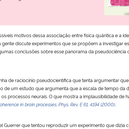
síveis motivos dessa associação entre física quântica e a i
a gente discute experimentos que se propõem a investigar es
lgumas conclusões sobre esse panorama da pseudociência 
linha de raciocínio pseudocientífica que tenta argumentar q
rtigo de um estudo que argumenta que a escala de tempo da 
 os processos neurais. O que mostra a implausibilidade de
erence in brain processes, Phys. Rev. E 61, 4194 (2000)
.
iel Guerrer que tentou reproduzir um experimento que dizia 