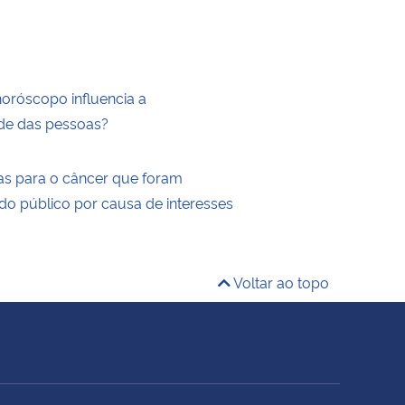
horóscopo influencia a
de das pessoas?
as para o câncer que foram
do público por causa de interesses
Voltar ao topo