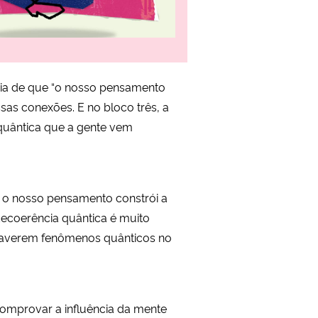
deia de que “o nosso pensamento
sas conexões. E no bloco três, a
quântica que a gente vem
ue o nosso pensamento constrói a
decoerência quântica é muito
 haverem fenômenos quânticos no
comprovar a influência da mente