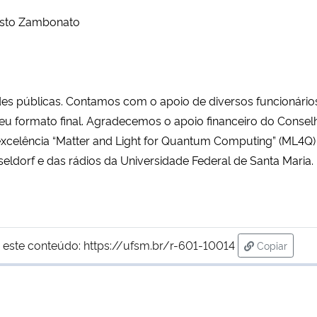
gusto Zambonato
es públicas. Contamos com o apoio de diversos funcionários
eu formato final. Agradecemos o apoio financeiro do Conse
e excelência “Matter and Light for Quantum Computing” (ML4Q
seldorf e das rádios da Universidade Federal de Santa Maria.
 este conteúdo:
https://ufsm.br/r-601-10014
Copiar
para área d