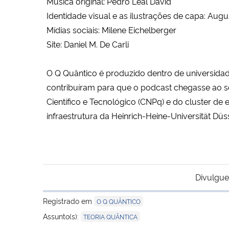
Música original: Pedro Leal David
Identidade visual e as ilustrações de capa: Au
Mídias sociais: Milene Eichelberger
Site: Daniel M. De Carli
O Q Quântico é produzido dentro de universidad
contribuíram para que o podcast chegasse ao s
Científico e Tecnológico (CNPq) e do cluster d
infraestrutura da Heinrich-Heine-Universität Düs
Divulgue
Registrado em
O Q QUÂNTICO
Assunto(s):
TEORIA QUÂNTICA