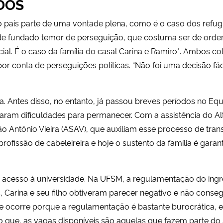
DOS
aís parte de uma vontade plena, como é o caso dos refugia
 de fundado temor de perseguição, que costuma ser de ordem é
ial. É o caso da família do casal Carina e Ramiro*. Ambos co
or conta de perseguições políticas. “Não foi uma decisão fác
ia. Antes disso, no entanto, já passou breves períodos no Equ
aram dificuldades para permanecer. Com a assistência do A
 Antônio Vieira (ASAV), que auxiliam esse processo de tran
ofissão de cabeleireira e hoje o sustento da família é garan
de acesso à universidade. Na UFSM, a regulamentação do ingre
s, Carina e seu filho obtiveram parecer negativo e não cons
dade ocorre porque a regulamentação é bastante burocrática, 
o que, as vagas disponíveis são aquelas que fazem parte do 