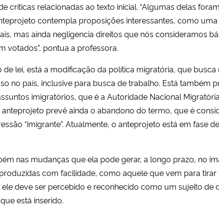
 críticas relacionadas ao texto inicial. “Algumas delas foram 
anteprojeto contempla proposições interessantes, como uma 
tais, mas ainda negligencia direitos que nós consideramos b
m votados”, pontua a professora.
e lei, está a modificação da política migratória, que busca
resso no país, inclusive para busca de trabalho. Está também 
assuntos imigratórios, que é a Autoridade Nacional Migratória.
 o anteprojeto prevê ainda o abandono do termo, que é cons
essão “imigrante”. Atualmente, o anteprojeto está em fase d
bém nas mudanças que ela pode gerar, a longo prazo, no ima
eproduzidas com facilidade, como aquele que vem para tirar
 ele deve ser percebido e reconhecido como um sujeito de d
que está inserido.