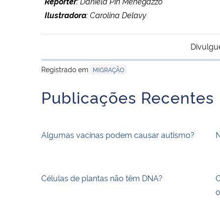
Repórter
: Daniela Pin Menegazzo
I
lustradora
: Carolina Delavy
Divulgu
Registrado em
MIGRAÇÃO
Publicações Recentes
Algumas vacinas podem causar autismo?
N
Células de plantas não têm DNA?
O
o