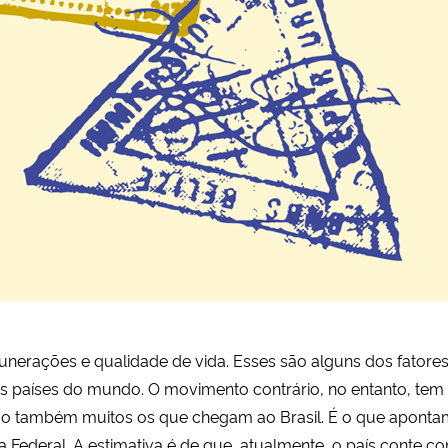
erações e qualidade de vida. Esses são alguns dos fatores 
os países do mundo. O movimento contrário, no entanto, te
o também muitos os que chegam ao Brasil. É o que aponta
ia Federal. A estimativa é de que, atualmente, o país conte 