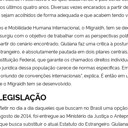
os últimos quatro anos. Diversas vezes encarados a partir d
sejam acolhidos de forma adequada e que acabem tendo vi
 e Mobilidade Humana Internacional, o Migraidh, tem se de
surgiu com o objetivo de trabalhar com as perspectivas polí
partir do cenário encontrado, Giuliana faz uma crítica à postur
Estrangeiro, é absolutamente pautada em dois pilares centrai
tituição Federal, que garante os chamados direitos individu
ão jurídica dessa população carece de normas específicas. Em
 oriundo de convenções internacionais”, explica. É então e
ue o Migraidh tem se desenvolvido.
LEGISLAÇÃO
efletir no dia a dia daqueles que buscam no Brasil uma opçã
osto de 2014, foi entregue ao Ministério da Justiça o Antep
ue busca substituir o atual Estatuto do Estrangeiro. Giulian