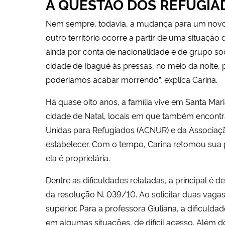
A QUESTÃO DOS REFUGIA
Nem sempre, todavia, a mudança para um novo p
outro território ocorre a partir de uma situação
ainda por conta de nacionalidade e de grupo soc
cidade de Ibagué às pressas, no meio da noite, p
poderíamos acabar morrendo”, explica Carina.
Há quase oito anos, a família vive em Santa Mar
cidade de Natal, locais em que também encontr
Unidas para Refugiados (ACNUR) e da Associação
estabelecer. Com o tempo, Carina retomou sua pr
ela é proprietária.
Dentre as dificuldades relatadas, a principal é 
da resolução N. 039/10. Ao solicitar duas vaga
superior. Para a professora Giuliana, a dificul
em algumas situações, de difícil acesso. Além d