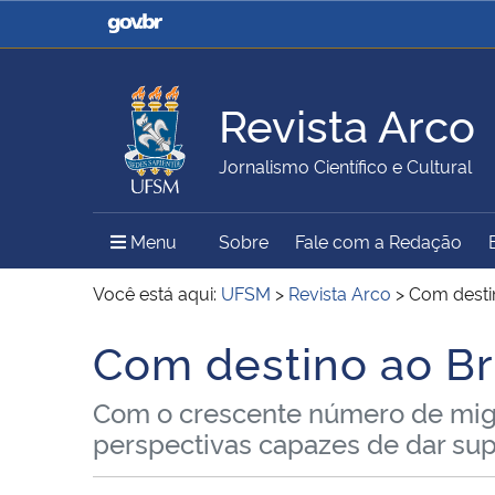
Casa Civil
Ministério da Justiça e
Segurança Pública
Revista Arco
Ministério da Agricultura,
Ministério da Educação
Jornalismo Científico e Cultural
Pecuária e Abastecimento
Menu Principal do Sítio
Menu
Sobre
Fale com a Redação
Ministério do Meio Ambiente
Ministério do Turismo
Você está aqui:
UFSM
>
Revista Arco
>
Com destin
Com destino ao Br
Início do conteúdo
Secretaria de Governo
Gabinete de Segurança
Com o crescente número de migr
Institucional
perspectivas capazes de dar sup