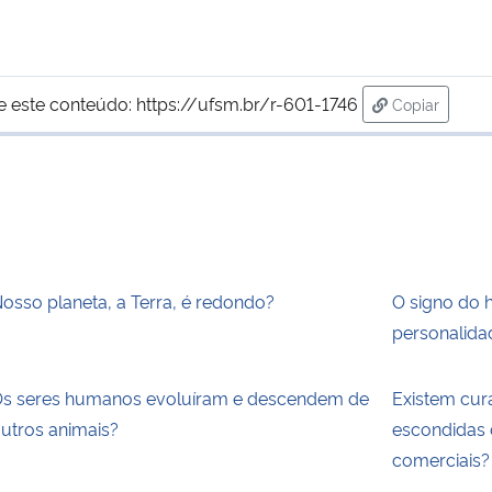
e este conteúdo:
https://ufsm.br/r-601-1746
Copiar
para área d
osso planeta, a Terra, é redondo?
O signo do 
personalida
s seres humanos evoluíram e descendem de
Existem cur
utros animais?
escondidas 
comerciais?