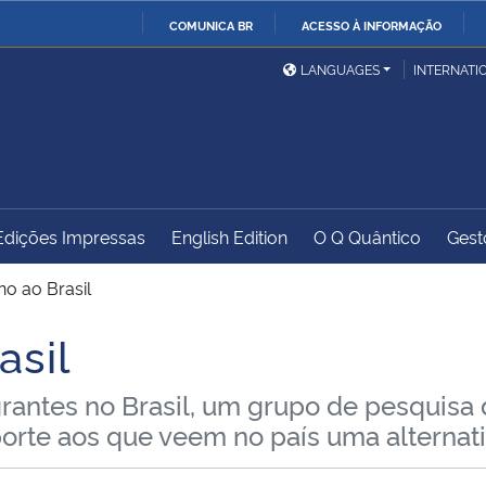
COMUNICA BR
ACESSO À INFORMAÇÃO
Ministério da Defesa
Ministério das Relações
Mini
IR
LANGUAGES
INTERNATI
Exteriores
PARA
O
Ministério da Cidadania
Ministério da Saúde
Mini
CONTEÚDO
Edições Impressas
English Edition
O Q Quântico
Gest
Ministério do
Controladoria-Geral da
Mini
Desenvolvimento Regional
União
Famí
o ao Brasil
Hum
asil
Advocacia-Geral da União
Banco Central do Brasil
Plan
antes no Brasil, um grupo de pesquisa
orte aos que veem no país uma alternat