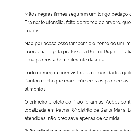
Mãos negras firmes seguram um longo pedaço de 
Era neste utensílio, feito de tronco de árvore, 
negras.
Não por acaso esse também é o nome de um imp
coordenado pela professora Beatriz Rigon. Ideal
uma proposta bem diferente da atual.
Tudo começou com visitas às comunidades quilom
Paulon conta que eram inúmeros os problemas exi
alimentos.
O primeiro projeto do Pilão foram as “Ações co
localizada em Palma, 8º distrito de Santa Maria.
atendidas, não precisava apenas de comida.
“Não adiantava a gente ir lá e doar uma cesta b