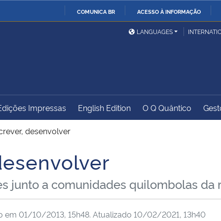
COMUNICA BR
ACESSO À INFORMAÇÃO
Ministério da Defesa
Ministério das Relações
Mini
IR
LANGUAGES
INTERNATI
Exteriores
PARA
O
Ministério da Cidadania
Ministério da Saúde
Mini
CONTEÚDO
Edições Impressas
English Edition
O Q Quântico
Gest
Ministério do
Controladoria-Geral da
Mini
Desenvolvimento Regional
União
Famí
screver, desenvolver
Hum
 desenvolver
Advocacia-Geral da União
Banco Central do Brasil
Plan
ades junto a comunidades quilombolas da 
do em
01/10/2013, 15h48
. Atualizado
10/02/2021, 13h40