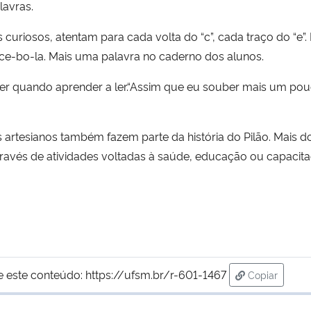
lavras.
curiosos, atentam para cada volta do “c”, cada traço do “e”. E
ce-bo-la. Mais uma palavra no caderno dos alunos.
er quando aprender a ler.“Assim que eu souber mais um pouco
artesianos também fazem parte da história do Pilão. Mais do
ravés de atividades voltadas à saúde, educação ou capacita
e este conteúdo:
https://ufsm.br/r-601-1467
Copiar
para área d