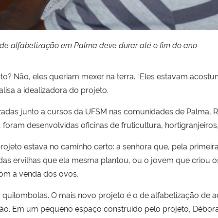
 de alfabetização em Palma deve durar até o fim do ano
ato? Não, eles queriam mexer na terra. “Eles estavam acost
alisa a idealizadora do projeto.
lizadas junto a cursos da UFSM nas comunidades de Palma, 
oram desenvolvidas oficinas de fruticultura, hortigranjeiros, 
rojeto estava no caminho certo: a senhora que, pela primeir
as ervilhas que ela mesma plantou, ou o jovem que criou os
 com a venda dos ovos.
quilombolas. O mais novo projeto é o de alfabetização de 
ão. Em um pequeno espaço construído pelo projeto, Débora