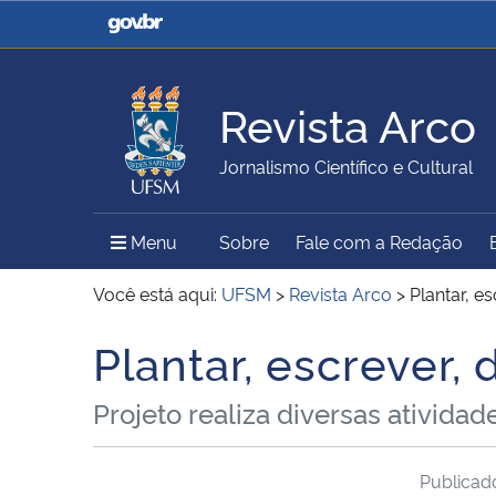
Casa Civil
Ministério da Justiça e
Segurança Pública
Revista Arco
Ministério da Agricultura,
Ministério da Educação
Jornalismo Científico e Cultural
Pecuária e Abastecimento
Menu Principal do Sítio
Menu
Sobre
Fale com a Redação
Ministério do Meio Ambiente
Ministério do Turismo
Você está aqui:
UFSM
>
Revista Arco
>
Plantar, e
Plantar, escrever,
Início do conteúdo
Secretaria de Governo
Gabinete de Segurança
Projeto realiza diversas ativid
Institucional
Publica