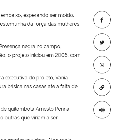
i embaixo, esperando ser moído.
, testemunha da força das mulheres
 Presença negra no campo,
ão, o projeto iniciou em 2005, com
 executiva do projeto, Vania
a básica nas casas até a falta de
Copiar para áre
ade quilombola Arnesto Penna,
o outras que viriam a ser
 se manter sozinhos. Algo mais