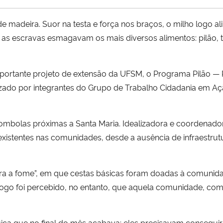
madeira. Suor na testa e força nos braços, o milho logo al
que as escravas esmagavam os mais diversos alimentos: pilão
ortante projeto de extensão da UFSM, o Programa Pilão —
izado por integrantes do Grupo de Trabalho Cidadania em Aç
bolas próximas a Santa Maria. Idealizadora e coordenadora
stentes nas comunidades, desde a ausência de infraestrutur
ntra a fome”, em que cestas básicas foram doadas à comunid
 Logo foi percebido, no entanto, que aquela comunidade, com
ásica que no final do mês acabava; eles precisavam conseguir