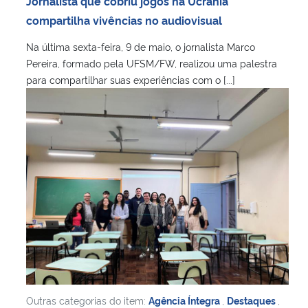
Jornalista que cobriu jogos na Ucrânia
Ministério da Cidadania
compartilha vivências no audiovisual
Na última sexta-feira, 9 de maio, o jornalista Marco
Ministério da Saúde
Pereira, formado pela UFSM/FW, realizou uma palestra
para compartilhar suas experiências com o [...]
Ministério de Minas e Energia
Ministério da Ciência, Tecnologia, Inovações e Comunicações
Ministério do Meio Ambiente
Ministério do Turismo
Ministério do Desenvolvimento Regional
Controladoria-Geral da União
Outras categorias do item:
Agência Íntegra
,
Destaques
,
Ministério da Mulher, da Família e dos Direitos Humanos