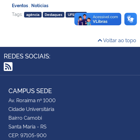
Eventos
,
Notícias
Tags:
Secretaria-Geral
agência
Destaques
UFSM-FW
Secretaria de Governo
Voltar ao topo
Gabinete de Segurança Institucional
REDES SOCIAIS:
Advocacia-Geral da União
RSS
Banco Central do Brasil
CAMPUS SEDE
Planalto
Av. Roraima nº 1000
Cidade Universitária
Bairro Camobi
Santa Maria - RS
CEP: 97105-900