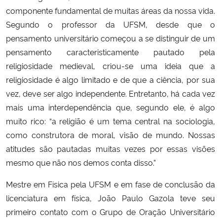
componente fundamental de muitas áreas da nossa vida.
Secretaria-Geral
Segundo o professor da UFSM, desde que o
pensamento universitário começou a se distinguir de um
Secretaria de Governo
pensamento caracteristicamente pautado pela
religiosidade medieval, criou-se uma ideia que a
Gabinete de Segurança Institucional
religiosidade é algo limitado e de que a ciência, por sua
vez, deve ser algo independente. Entretanto, há cada vez
Advocacia-Geral da União
mais uma interdependência que, segundo ele, é algo
muito rico: “a religião é um tema central na sociologia,
Banco Central do Brasil
como construtora de moral, visão de mundo. Nossas
atitudes são pautadas muitas vezes por essas visões
Planalto
mesmo que não nos demos conta disso.”
Mestre em Física pela UFSM e em fase de conclusão da
licenciatura em física, João Paulo Gazola teve seu
primeiro contato com o Grupo de Oração Universitário