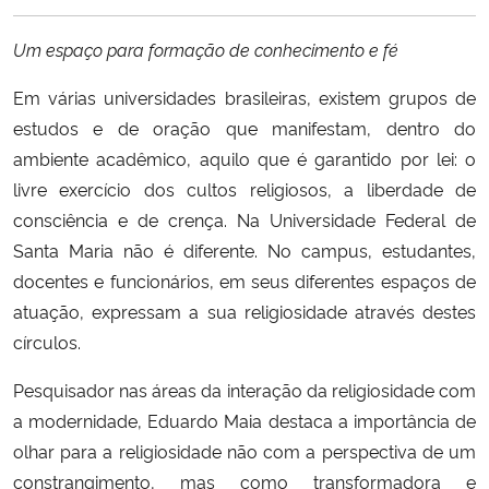
Ministério da Cidadania
Um espaço para formação de conhecimento e fé
Ministério da Saúde
Em várias universidades brasileiras, existem grupos de
estudos e de oração que manifestam, dentro do
Ministério de Minas e Energia
ambiente acadêmico, aquilo que é garantido por lei: o
livre exercício dos cultos religiosos, a liberdade de
Ministério da Ciência, Tecnologia, Inovações e Comunicações
consciência e de crença. Na Universidade Federal de
Santa Maria não é diferente. No campus, estudantes,
Ministério do Meio Ambiente
docentes e funcionários, em seus diferentes espaços de
Ministério do Turismo
atuação, expressam a sua religiosidade através destes
círculos.
Ministério do Desenvolvimento Regional
Pesquisador nas áreas da interação da religiosidade com
a modernidade, Eduardo Maia destaca a importância de
Controladoria-Geral da União
olhar para a religiosidade não com a perspectiva de um
constrangimento, mas como transformadora e
Ministério da Mulher, da Família e dos Direitos Humanos