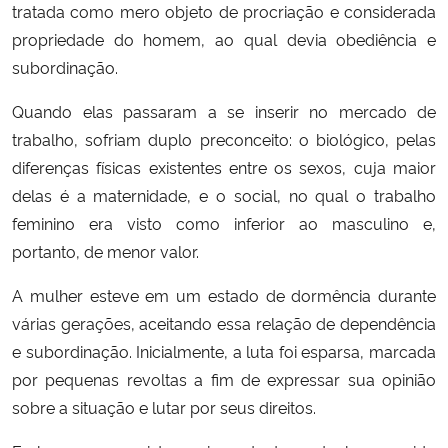
tratada como mero objeto de procriação e considerada
propriedade do homem, ao qual devia obediência e
Secretaria-Geral
subordinação.
Secretaria de Governo
Quando elas passaram a se inserir no mercado de
trabalho, sofriam duplo preconceito: o biológico, pelas
Gabinete de Segurança Institucional
diferenças físicas existentes entre os sexos, cuja maior
delas é a maternidade, e o social, no qual o trabalho
Advocacia-Geral da União
feminino era visto como inferior ao masculino e,
portanto, de menor valor.
Banco Central do Brasil
A mulher esteve em um estado de dormência durante
Planalto
várias gerações, aceitando essa relação de dependência
e subordinação. Inicialmente, a luta foi esparsa, marcada
por pequenas revoltas a fim de expressar sua opinião
sobre a situação e lutar por seus direitos.