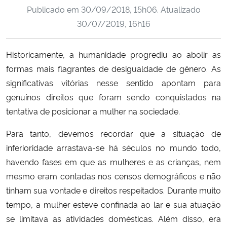
Publicado em
30/09/2018, 15h06
. Atualizado
Ministério da Cidadania
30/07/2019, 16h16
Ministério da Saúde
Historicamente, a humanidade progrediu ao abolir as
Ministério de Minas e Energia
formas mais flagrantes de desigualdade de gênero. As
significativas vitórias nesse sentido apontam para
Ministério da Ciência, Tecnologia, Inovações e Comunicações
genuínos direitos que foram sendo conquistados na
tentativa de posicionar a mulher na sociedade.
Ministério do Meio Ambiente
Para tanto, devemos recordar que a situação de
Ministério do Turismo
inferioridade arrastava-se há séculos no mundo todo,
havendo fases em que as mulheres e as crianças, nem
Ministério do Desenvolvimento Regional
mesmo eram contadas nos censos demográficos e não
tinham sua vontade e direitos respeitados. Durante muito
Controladoria-Geral da União
tempo, a mulher esteve confinada ao lar e sua atuação
se limitava as atividades domésticas. Além disso, era
Ministério da Mulher, da Família e dos Direitos Humanos