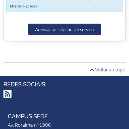
liberar o acesso.
Secretaria-Geral
Secretaria de Governo
Acessar solicitação de serviço
Gabinete de Segurança Institucional
Advocacia-Geral da União
Voltar ao topo
Banco Central do Brasil
REDES SOCIAIS:
Planalto
RSS
CAMPUS SEDE
Av. Roraima nº 1000