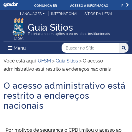
COMUNICA BR
ACESSO À INFORMAÇÃO
PARTI
Casa Civil
LANGUAGES
INTERNATIONAL
SÍTIOS DA UFSM
IR
PARA
Guia Sítios
Ministério da Justiça e Segurança Pública
O
Tutoriais e orientações para os sítios institucionais
CONTEÚDO
Ministério da Defesa
Buscar no no Sítio
Busca
Busca:
Menu Principal do Sítio
Menu
Busc
Ministério das Relações Exteriores
Você está aqui:
UFSM
>
Guia Sítios
>
O acesso
administrativo está restrito a endereços nacionais
Ministério da Economia
O acesso administrativo está
Início do conteúdo
Ministério da Infraestrutura
restrito a endereços
nacionais
Ministério da Agricultura, Pecuária e Abastecimento
Ministério da Educação
Por motivos de segurança o CPD limitou o acesso ao