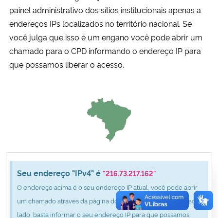
Ministério da Cidadania
painel administrativo dos sítios institucionais apenas a
endereços IPs localizados no território nacional. Se
Ministério da Saúde
você julga que isso é um engano você pode abrir um
chamado para o CPD informando o endereço IP para
Ministério de Minas e Energia
que possamos liberar o acesso.
Ministério da Ciência, Tecnologia, Inovações e Comunicações
Ministério do Meio Ambiente
Ministério do Turismo
Ministério do Desenvolvimento Regional
Seu endereço "IPv4" é
"216.73.217.162"
O endereço acima é o seu endereço IP atual, você pode abrir
Controladoria-Geral da União
um chamado através da página do CPD clicando no botão ao
lado, basta informar o seu endereço IP para que possamos
Ministério da Mulher, da Família e dos Direitos Humanos