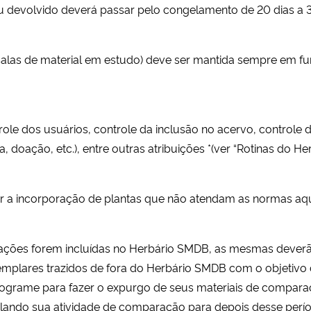
ou devolvido deverá passar pelo congelamento de 20 dias a 3
 e salas de material em estudo) deve ser mantida sempre em
role dos usuários, controle da inclusão no acervo, controle 
doação, etc.), entre outras atribuições *(ver “Rotinas do He
sar a incorporação de plantas que não atendam as normas aqu
oações forem incluídas no Herbário SMDB, as mesmas deverão
xemplares trazidos de fora do Herbário SMDB com o objeti
programe para fazer o expurgo de seus materiais de compar
otelando sua atividade de comparação para depois desse perí