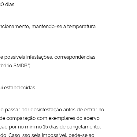
0 dias.
 funcionamento, mantendo-se a temperatura
de possíveis infestações, correspondências
rbário SMDB”).
i estabelecidas.
 passar por desinfestação antes de entrar no
vo de comparação com exemplares do acervo.
ação por no mínimo 15 dias de congelamento,
odo. Caso isso seja impossível, pede-se ao