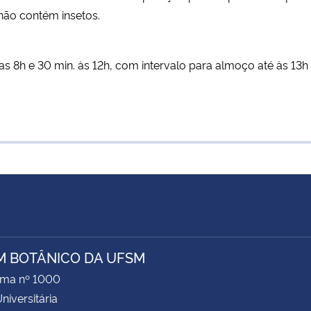
 não contém insetos.
as 8h e 30 min. às 12h, com intervalo para almoço até às 13
M BOTÂNICO DA UFSM
ima nº 1000
niversitária