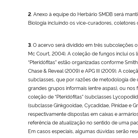
2
. Anexo à equipe do Herbário SMDB será mant
Biologia incluindo os vice-curadores, coletores 
3
. O acervo será dividido em três subcoleções o
Mc Court, 2004). A coleção de fungos inclui os l
“Pteridófitas” estão organizadas conforme Smith
Chase & Reveal (2009) e APG III (2009). A coleç
subclasses, que por razões de metodologia de
grandes grupos informais (entre aspas), ou nos 
coleção de “Pteridófitas” (subclasses Lycopodii
(subclasse Ginkgooidae, Cycadidae, Pinidae e G
respectivamente dispostas em caixas e armários
referência de atualização no sentido de uma pa
Em casos especiais, algumas dúvidas serão resol