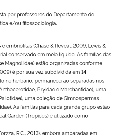
sta por professores do Departamento de
ica e/ou fitossociologia.
s e embriófitas (Chase & Reveal, 2009; Lewis &
erial conservado em meio líquido. As famílias das
asse Magnoliidae) estão organizadas conforme
2009) é por sua vez subdividida em 14
to no herbário, permanecerão separadas nos
 Anthocerotidae, Bryidae e Marchantidae), uma
e Psilotidae), uma coleção de Gimnospermas
dae). As famílias para cada grande grupo estão
al Garden (Tropicos) é utilizado como
 (Forzza, R.C., 2013), embora amparadas em