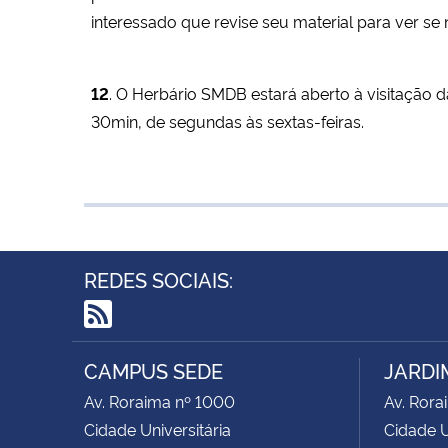
interessado que revise seu material para ver se
12
. O Herbário SMDB estará aberto à visitação d
30min, de segundas às sextas-feiras.
REDES SOCIAIS:
RSS
CAMPUS SEDE
JARDI
Av. Roraima nº 1000
Av. Rora
Cidade Universitária
Cidade U