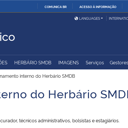
COMUNICA BR
ACESSO À INFORMAÇÃO
Ministério da Defesa
Ministério das Relações
Mini
IR
LANGUAGES
INTERNATI
Exteriores
PARA
ico
O
Ministério da Cidadania
Ministério da Saúde
Mini
CONTEÚDO
ÕES
HERBÁRIO SMDB
IMAGENS
Serviços
Gestores
Ministério do
Controladoria-Geral da
Mini
Desenvolvimento Regional
União
Famí
namento interno do Herbário SMDB
Hum
terno do Herbário SM
Advocacia-Geral da União
Banco Central do Brasil
Plan
rador, técnicos administrativos, bolsistas e estagiários.