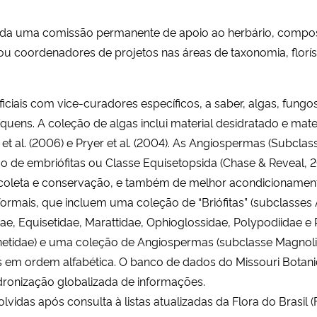
ida uma comissão permanente de apoio ao herbário, compo
ou coordenadores de projetos nas áreas de taxonomia, floríst
ficiais com vice-curadores específicos, a saber, algas, fungo
íquens. A coleção de algas inclui material desidratado e mat
 et al. (2006) e Pryer et al. (2004). As Angiospermas (Subcl
ão de embriófitas ou Classe Equisetopsida (Chase & Reveal, 
 coleta e conservação, e também de melhor acondicionamen
formais, que incluem uma coleção de “Briófitas” (subclasses
dae, Equisetidae, Marattidae, Ophioglossidae, Polypodiidae 
netidae) e uma coleção de Angiospermas (subclasse Magnolii
 em ordem alfabética. O banco de dados do Missouri Botanic
dronização globalizada de informações.
vidas após consulta à listas atualizadas da Flora do Brasil