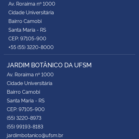
Av. Roraima nº 1000
Cidade Universitária
Secretaria-Geral
Bairro Camobi
Santa Maria - RS
Secretaria de Governo
CEP: 97105-900
+55 (55) 3220-8000
Gabinete de Segurança Institucional
JARDIM BOTÂNICO DA UFSM
Advocacia-Geral da União
Av. Roraima nº 1000
Banco Central do Brasil
Cidade Universitária
Bairro Camobi
Planalto
Santa Maria - RS
CEP: 97105-900
(55) 3220-8973
(55) 99193-8183
jardimbotanico@ufsm.br