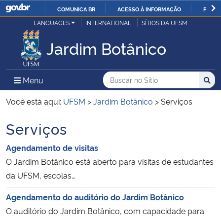
COMUNICA BR
ACESSO À INFORMAÇÃO
PARTI
Casa Civil
LANGUAGES
INTERNATIONAL
SÍTIOS DA UFSM
IR
PARA
Jardim Botânico
Ministério da Justiça e Segurança Pública
O
CONTEÚDO
Ministério da Defesa
Buscar no no Sítio
Busca
Busca:
Menu Principal do Sítio
Menu
Busc
Ministério das Relações Exteriores
Você está aqui:
UFSM
>
Jardim Botânico
>
Serviços
Serviços
Ministério da Economia
Agendamento de visitas
Ministério da Infraestrutura
O Jardim Botânico está aberto para visitas de estudantes
da UFSM, escolas…
Ministério da Agricultura, Pecuária e Abastecimento
Agendamento do auditório do Jardim Botânico
Ministério da Educação
O auditório do Jardim Botânico, com capacidade para