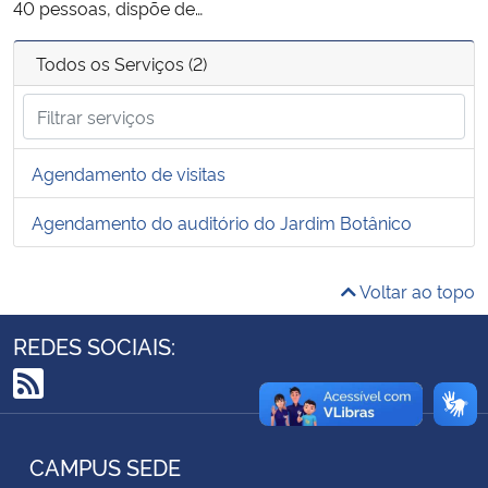
40 pessoas, dispõe de…
Ministério da Cidadania
Todos os Serviços (2)
Ministério da Saúde
Ministério de Minas e Energia
Agendamento de visitas
Ministério da Ciência, Tecnologia, Inovações e Comunicações
Agendamento do auditório do Jardim Botânico
Ministério do Meio Ambiente
Voltar ao topo
Ministério do Turismo
REDES SOCIAIS:
Ministério do Desenvolvimento Regional
RSS
Controladoria-Geral da União
CAMPUS SEDE
Ministério da Mulher, da Família e dos Direitos Humanos