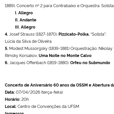
1889). Concerto nº 2 para Contrabaixo e Orquestra. Solis
I.
Allegro
II.
Andante
III.
Allegro
4.
⁠Josef Strauss (1827-1870).
Pizzicato-Polka.
“Solista”:
Lúcia da Silva de Oliveira
5.
⁠ ⁠Modest Mussorgsky (1839-1881) Orquestração: Nikolay
Rimsky Korsakov.
Uma
Noite
no
Monte
Calvo
6.
⁠Jacques Offenbach (1819-1880).
Orfeu
no
Submundo
Concerto
de
Aniversário
60
anos
da
OSSM
e
Abertura
d
Data:
07/04/2026 (terça-feira)
Horário:
20h
Local:
Centro de Convenções da UFSM
Ingressos