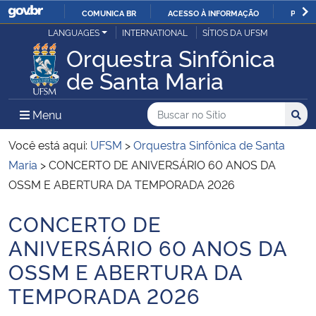
COMUNICA BR
ACESSO À INFORMAÇÃO
PARTI
Casa Civil
LANGUAGES
INTERNATIONAL
SÍTIOS DA UFSM
IR
Orquestra Sinfônica
PARA
Ministério da Justiça e Segurança Pública
de Santa Maria
O
CONTEÚDO
Ministério da Defesa
Buscar no no Sítio
Busca
Busca:
Menu Principal do Sítio
Menu
Busc
Ministério das Relações Exteriores
Você está aqui:
UFSM
>
Orquestra Sinfônica de Santa
Maria
>
CONCERTO DE ANIVERSÁRIO 60 ANOS DA
Ministério da Economia
OSSM E ABERTURA DA TEMPORADA 2026
CONCERTO DE
Ministério da Infraestrutura
Início do conteúdo
ANIVERSÁRIO 60 ANOS DA
Ministério da Agricultura, Pecuária e Abastecimento
OSSM E ABERTURA DA
TEMPORADA 2026
Ministério da Educação