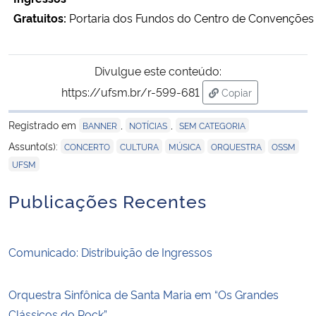
Gratuitos:
Portaria dos Fundos do Centro de Convenções 
Divulgue este conteúdo:
https://ufsm.br/r-599-681
Copiar
para área de trans
Registrado em
,
,
BANNER
NOTÍCIAS
SEM CATEGORIA
,
,
,
,
,
Assunto(s):
CONCERTO
CULTURA
MÚSICA
ORQUESTRA
OSSM
UFSM
Publicações Recentes
Comunicado: Distribuição de Ingressos
Orquestra Sinfônica de Santa Maria em “Os Grandes
Clássicos do Rock”