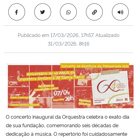
Ministério da Cidadania
Copiar para área 
Ministério da Saúde
Publicado em
17/03/2026, 17h57
. Atualizado
Ministério de Minas e Energia
31/03/2026, 8h16
Ministério da Ciência, Tecnologia, Inovações e Comunicações
Ministério do Meio Ambiente
Ministério do Turismo
Ministério do Desenvolvimento Regional
O concerto inaugural da Orquestra celebra o exato dia
Controladoria-Geral da União
de sua fundação, comemorando seis décadas de
dedicação à música. O repertório foi cuidadosamente
Ministério da Mulher, da Família e dos Direitos Humanos