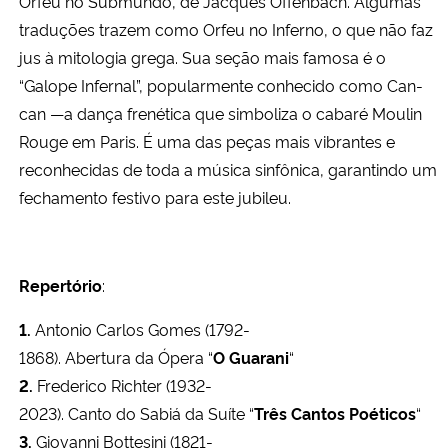
Orfeu no Submundo, de Jacques Offenbach. Algumas
traduções trazem como Orfeu no Inferno, o que não faz
jus à mitologia grega. Sua seção mais famosa é o
“Galope Infernal”, popularmente conhecido como Can-
can —a dança frenética que simboliza o cabaré Moulin
Rouge em Paris. É uma das peças mais vibrantes e
reconhecidas de toda a música sinfônica, garantindo um
fechamento festivo para este jubileu.
Repertório
:
1.
⁠ ⁠Antonio Carlos Gomes (1792-
1868). Abertura da Ópera “
O
Guarani
“
2.
⁠Frederico Richter (1932-
2023). Canto do Sabiá da Suíte “
Três
Cantos
Poéticos
“
3.
⁠Giovanni Bottesini (1821-