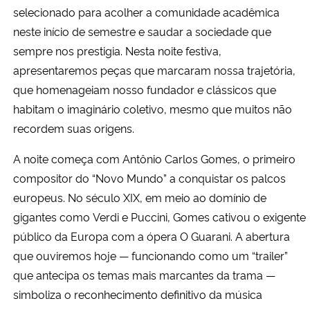
selecionado para acolher a comunidade acadêmica
neste início de semestre e saudar a sociedade que
Secretaria-Geral
sempre nos prestigia. Nesta noite festiva,
Secretaria de Governo
apresentaremos peças que marcaram nossa trajetória,
que homenageiam nosso fundador e clássicos que
Gabinete de Segurança Institucional
habitam o imaginário coletivo, mesmo que muitos não
recordem suas origens.
Advocacia-Geral da União
A noite começa com Antônio Carlos Gomes, o primeiro
compositor do “Novo Mundo” a conquistar os palcos
Banco Central do Brasil
europeus. No século XIX, em meio ao domínio de
Planalto
gigantes como Verdi e Puccini, Gomes cativou o exigente
público da Europa com a ópera O Guarani. A abertura
que ouviremos hoje — funcionando como um “trailer”
que antecipa os temas mais marcantes da trama —
simboliza o reconhecimento definitivo da música