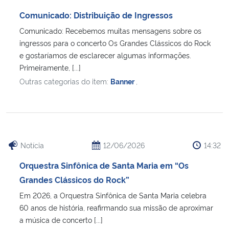
Ministério da Cidadania
Comunicado: Distribuição de Ingressos
Comunicado: Recebemos muitas mensagens sobre os
Ministério da Saúde
ingressos para o concerto Os Grandes Clássicos do Rock
e gostaríamos de esclarecer algumas informações.
Ministério de Minas e Energia
Primeiramente, [...]
Outras categorias do item:
Banner
,
Ministério da Ciência, Tecnologia, Inovações e Comunicações
Ministério do Meio Ambiente
Ministério do Turismo
Notícia
12/06/2026
14:32
Orquestra Sinfônica de Santa Maria em “Os
Ministério do Desenvolvimento Regional
Grandes Clássicos do Rock”
Em 2026, a Orquestra Sinfônica de Santa Maria celebra
Controladoria-Geral da União
60 anos de história, reafirmando sua missão de aproximar
a música de concerto [...]
Ministério da Mulher, da Família e dos Direitos Humanos