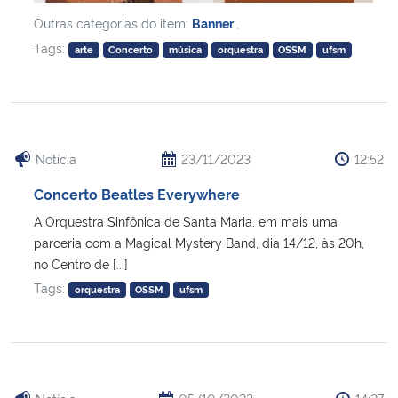
Outras categorias do item:
Banner
,
Tags:
arte
Concerto
música
orquestra
OSSM
ufsm
Notícia
23/11/2023
12:52
Concerto Beatles Everywhere
A Orquestra Sinfônica de Santa Maria, em mais uma
parceria com a Magical Mystery Band, dia 14/12, às 20h,
no Centro de [...]
Tags:
orquestra
OSSM
ufsm