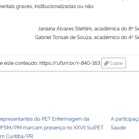
ntais graves, institucionalizadas ou não.
Janaina Alvares Stehlirk, acadêmica do 
Gabriel Tonsak de Souza, acadêmico do 4
e este conteúdo:
https://ufsm.br/r-840-163
Copiar
para área de
epresentantes do PET Enfermagem da
A participaç
FSM/PM marcam presença no XXVII SulPET
Saúde
m Curitiba/PR