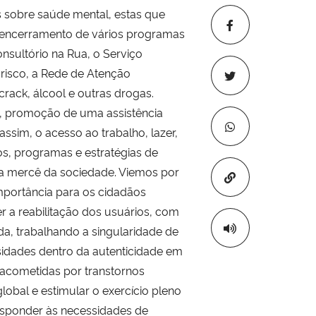
s sobre saúde mental, estas que
ao encerramento de vários programas
nsultório na Rua, o Serviço
risco, a Rede de Atenção
rack, álcool e outras drogas.
, promoção de uma assistência
ssim, o acesso ao trabalho, lazer,
tos, programas e estratégias de
 a mercê da sociedade. Viemos por
Copiar para áre
mportância para os cidadãos
r a reabilitação dos usuários, com
da, trabalhando a singularidade de
ssidades dentro da autenticidade em
s acometidas por transtornos
lobal e estimular o exercício pleno
responder às necessidades de