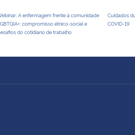
ebinar: A enfermagem frente à comunidade
Cuidados du
GBTQIA+: compromisso étnico-social e
COVID-19
esafios do cotidiano de trabalho