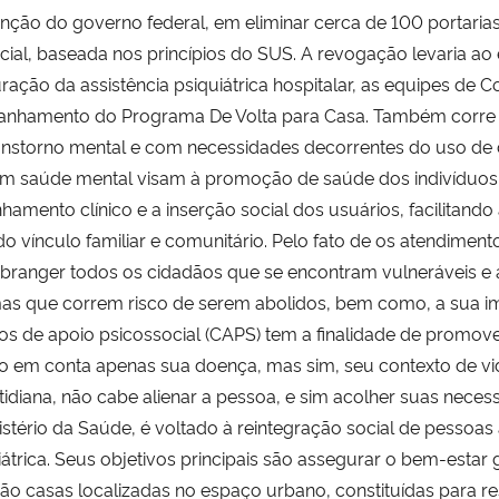
enção do governo federal, em eliminar cerca de 100 portaria
ocial, baseada nos princípios do SUS. A revogação levaria 
ção da assistência psiquiátrica hospitalar, as equipes de Co
anhamento do Programa De Volta para Casa. Também corre 
nstorno mental e com necessidades decorrentes do uso de c
em saúde mental visam à promoção de saúde dos indivíduos
nto clínico e a inserção social dos usuários, facilitando a
o do vínculo familiar e comunitário. Pelo fato de os atendimen
branger todos os cidadãos que se encontram vulneráveis e
as que correm risco de serem abolidos, bem como, a sua i
ros de apoio psicossocial (CAPS) tem a finalidade de promove
do em conta apenas sua doença, mas sim, seu contexto de vi
tidiana, não cabe alienar a pessoa, e sim acolher suas nece
istério da Saúde, é voltado à reintegração social de pessoa
átrica. Seus objetivos principais são assegurar o bem-estar g
 são casas localizadas no espaço urbano, constituídas para 