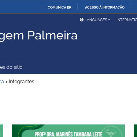
COMUNICA BR
ACESSO À INFORMAÇÃO
Ministério da Defesa
Ministério das Relações
Mini
IR
LANGUAGES
INTERNATI
Exteriores
PARA
gem Palmeira
O
Ministério da Cidadania
Ministério da Saúde
Mini
CONTEÚDO
es do sítio
Ministério do
Controladoria-Geral da
Mini
Desenvolvimento Regional
União
Famí
ra
>
Integrantes
Hum
Advocacia-Geral da União
Banco Central do Brasil
Plan