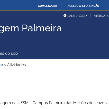
COMUNICA BR
ACESSO À INFORMAÇÃO
Ministério da Defesa
Ministério das Relações
Mini
IR
LANGUAGES
INTERNATI
Exteriores
PARA
gem Palmeira
O
Ministério da Cidadania
Ministério da Saúde
Mini
CONTEÚDO
es do sítio
Ministério do
Controladoria-Geral da
Mini
Desenvolvimento Regional
União
Famí
ra
>
Atividades
Hum
Advocacia-Geral da União
Banco Central do Brasil
Plan
agem da UFSM – Campus Palmeira das Missões desenvolve i