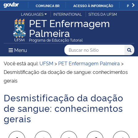
COMUNICA BR
ACESSO À INFORMAÇÃO
PARTI
Casa Civil
LANGUAGES
INTERNATIONAL
SÍTIOS DA UFSM
IR
PET Enfermagem
PARA
Palmeira
Ministério da Justiça e Segurança Pública
O
Programa de Educação Tutorial
CONTEÚDO
Ministério da Defesa
Buscar no no Sítio
Busca
Busca:
Menu Principal do Sítio
Menu
Busc
Ministério das Relações Exteriores
Você está aqui:
UFSM
>
PET Enfermagem Palmeira
>
Desmistificação da doação de sangue: conhecimentos
Ministério da Economia
gerais
Desmistificação da doação
Ministério da Infraestrutura
Início do conteúdo
de sangue: conhecimentos
Ministério da Agricultura, Pecuária e Abastecimento
gerais
Ministério da Educação