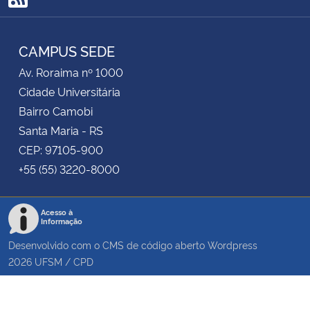
RSS
CAMPUS SEDE
Av. Roraima nº 1000
Cidade Universitária
Bairro Camobi
Santa Maria - RS
CEP: 97105-900
+55 (55) 3220-8000
Acesso à
Informação
Desenvolvido com o CMS de código aberto
Wordpress
2026
UFSM
/
CPD