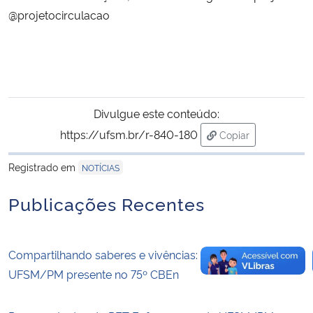
@projetocirculacao
Secretaria-Geral
Secretaria de Governo
Gabinete de Segurança Institucional
Divulgue este conteúdo:
https://ufsm.br/r-840-180
Copiar
Advocacia-Geral da União
para área de trans
Registrado em
NOTÍCIAS
Banco Central do Brasil
Publicações Recentes
Planalto
Compartilhando saberes e vivências: PET Enfermagem
UFSM/PM presente no 75º CBEn