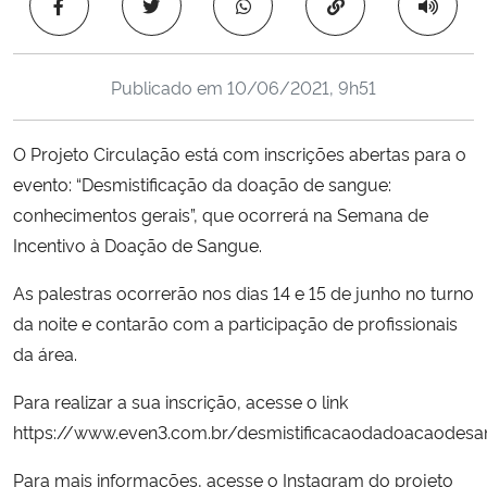
Copiar para área 
Ministério da Cidadania
Ministério da Saúde
Publicado em
10/06/2021, 9h51
Ministério de Minas e Energia
O Projeto Circulação está com inscrições abertas para o
evento: “Desmistificação da doação de sangue:
Ministério da Ciência, Tecnologia, Inovações e Comunicações
conhecimentos gerais”, que ocorrerá na Semana de
Incentivo à Doação de Sangue.
Ministério do Meio Ambiente
As palestras ocorrerão nos dias 14 e 15 de junho no turno
Ministério do Turismo
da noite e contarão com a participação de profissionais
da área.
Ministério do Desenvolvimento Regional
Para realizar a sua inscrição, acesse o link
Controladoria-Geral da União
https://www.even3.com.br/desmistificacaodadoacaodes
Para mais informações, acesse o Instagram do projeto
Ministério da Mulher, da Família e dos Direitos Humanos