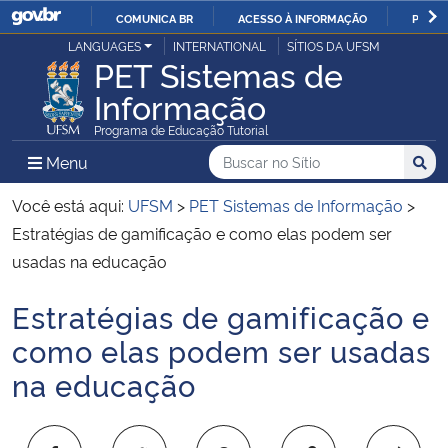
COMUNICA BR
ACESSO À INFORMAÇÃO
PARTI
Casa Civil
LANGUAGES
INTERNATIONAL
SÍTIOS DA UFSM
IR
PET Sistemas de
PARA
Informação
Ministério da Justiça e Segurança Pública
O
Programa de Educação Tutorial
CONTEÚDO
Ministério da Defesa
Buscar no no Sítio
Busca
Busca:
Menu Principal do Sítio
Menu
Busc
Ministério das Relações Exteriores
Você está aqui:
UFSM
>
PET Sistemas de Informação
>
Estratégias de gamificação e como elas podem ser
Ministério da Economia
usadas na educação
Estratégias de gamificação e
Ministério da Infraestrutura
Início do conteúdo
como elas podem ser usadas
Ministério da Agricultura, Pecuária e Abastecimento
na educação
Ministério da Educação