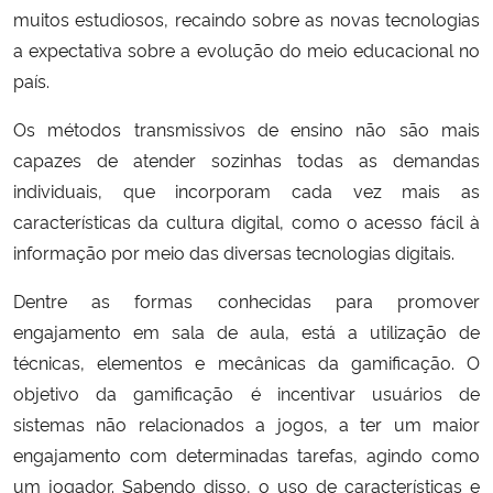
muitos estudiosos, recaindo sobre as novas tecnologias
a expectativa sobre a evolução do meio educacional no
Secretaria-Geral
país.
Secretaria de Governo
Os métodos transmissivos de ensino não são mais
capazes de atender sozinhas todas as demandas
Gabinete de Segurança Institucional
individuais, que incorporam cada vez mais as
características da cultura digital, como o acesso fácil à
Advocacia-Geral da União
informação por meio das diversas tecnologias digitais.
Banco Central do Brasil
Dentre as formas conhecidas para promover
engajamento em sala de aula, está a utilização de
Planalto
técnicas, elementos e mecânicas da gamificação. O
objetivo da gamificação é incentivar usuários de
sistemas não relacionados a jogos, a ter um maior
engajamento com determinadas tarefas, agindo como
um jogador. Sabendo disso, o uso de características e