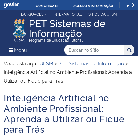
COMUNICA BR
ACESSO À INFORMAÇÃO
PARTI
Casa Civil
LANGUAGES
INTERNATIONAL
SÍTIOS DA UFSM
IR
PET Sistemas de
PARA
Informação
Ministério da Justiça e Segurança Pública
O
Programa de Educação Tutorial
CONTEÚDO
Ministério da Defesa
Buscar no no Sítio
Busca
Busca:
Menu Principal do Sítio
Menu
Busc
Ministério das Relações Exteriores
Você está aqui:
UFSM
>
PET Sistemas de Informação
>
Inteligência Artificial no Ambiente Profissional: Aprenda a
Ministério da Economia
Utilizar ou Fique para Trás
Inteligência Artificial no
Ministério da Infraestrutura
Início do conteúdo
Ambiente Profissional:
Ministério da Agricultura, Pecuária e Abastecimento
Aprenda a Utilizar ou Fique
para Trás
Ministério da Educação