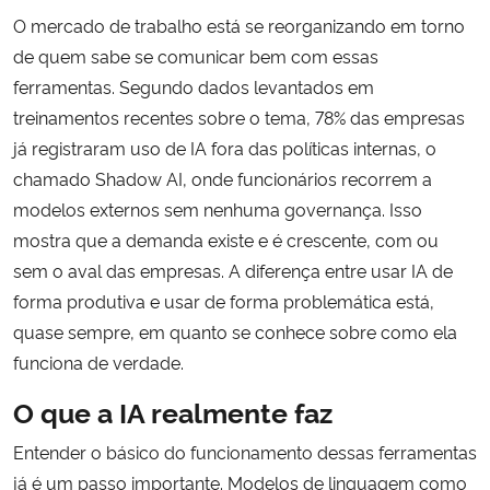
O mercado de trabalho está se reorganizando em torno
Secretaria-Geral
de quem sabe se comunicar bem com essas
ferramentas. Segundo dados levantados em
Secretaria de Governo
treinamentos recentes sobre o tema, 78% das empresas
já registraram uso de IA fora das políticas internas, o
Gabinete de Segurança Institucional
chamado Shadow AI, onde funcionários recorrem a
modelos externos sem nenhuma governança. Isso
Advocacia-Geral da União
mostra que a demanda existe e é crescente, com ou
sem o aval das empresas. A diferença entre usar IA de
Banco Central do Brasil
forma produtiva e usar de forma problemática está,
quase sempre, em quanto se conhece sobre como ela
Planalto
funciona de verdade.
O que a IA realmente faz
Entender o básico do funcionamento dessas ferramentas
já é um passo importante. Modelos de linguagem como