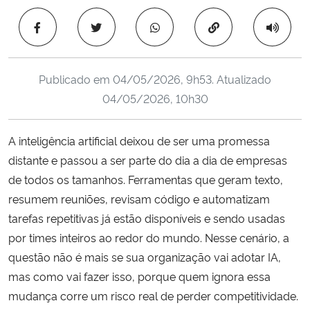
Ministério da Cidadania
Copiar para área 
Ministério da Saúde
Publicado em
04/05/2026, 9h53
. Atualizado
Ministério de Minas e Energia
04/05/2026, 10h30
Ministério da Ciência, Tecnologia, Inovações e Comunicações
A inteligência artificial deixou de ser uma promessa
distante e passou a ser parte do dia a dia de empresas
Ministério do Meio Ambiente
de todos os tamanhos. Ferramentas que geram texto,
Ministério do Turismo
resumem reuniões, revisam código e automatizam
tarefas repetitivas já estão disponíveis e sendo usadas
Ministério do Desenvolvimento Regional
por times inteiros ao redor do mundo. Nesse cenário, a
questão não é mais se sua organização vai adotar IA,
Controladoria-Geral da União
mas como vai fazer isso, porque quem ignora essa
mudança corre um risco real de perder competitividade.
Ministério da Mulher, da Família e dos Direitos Humanos