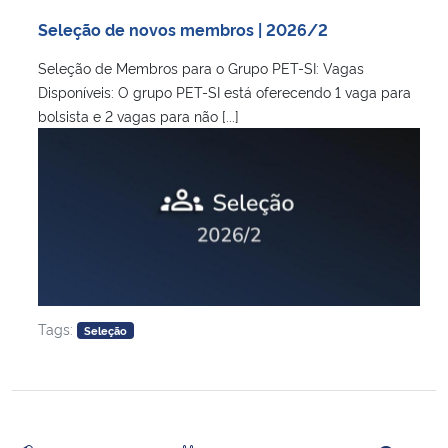
Ministério da Cidadania
Seleção de novos membros | 2026/2
Seleção de Membros para o Grupo PET-SI: Vagas
Ministério da Saúde
Disponíveis: O grupo PET-SI está oferecendo 1 vaga para
bolsista e 2 vagas para não [...]
Ministério de Minas e Energia
Ministério da Ciência, Tecnologia, Inovações e Comunicações
Ministério do Meio Ambiente
Ministério do Turismo
Tags:
Seleção
Ministério do Desenvolvimento Regional
Controladoria-Geral da União
Ministério da Mulher, da Família e dos Direitos Humanos