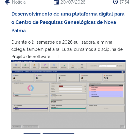
Notícia
20/07/2026
17:54
Desenvolvimento de uma plataforma digital para
Secretaria-Geral
o Centro de Pesquisas Genealógicas de Nova
Palma
Secretaria de Governo
Durante o 1º semestre de 2026 eu, Isadora, e minha
Gabinete de Segurança Institucional
colega, também petiana, Luiza, cursamos a disciplina de
Projeto de Software I. [...]
Advocacia-Geral da União
Banco Central do Brasil
Planalto